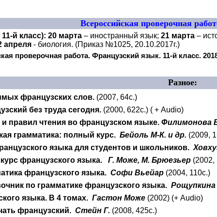
Всероссийская проверочная работа
 11-й класс):
20 марта
– иностранный язык;
21 марта
– ист
2 апреля
- биология. (Приказ №1025, 20.10.2017г.)
ая проверочная работа. Французский язык. 11-й класс. 2018 г
Разное:
имых французских слов.
(2007, 64с.)
зский без труда сегодня.
(2000, 622с.)
(
+
Audio
)
 и правил чтения во французском языке.
Филимонова В
кая грамматика: полный курс.
Бейоль М-К. и др.
(2009, 1
ранцузского языка для студентов и школьников.
Ховху
курс французского языка.
Г. Може, М. Брюезьер
(2002,
матика французского языка.
Софи Вьейар
(2004, 110с.)
вочник по грамматике французского языка.
Рощупкина 
кого языка. В 4 томах.
Гастон Може
(2002) (+ Audio)
чать французский.
Стейн Г.
(2008, 425с.)