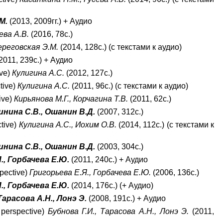
М.
(2013, 2009гг.) + Аудио
ева А.В.
(2016, 78с.)
ереговская Э.М.
(2014, 128с.) (с текстами к аудио)
2011, 239с.) + Аудио
ive
)
Кулигина А.С.
(2012, 127с.)
tive
)
Кулигина А.С.
(2011, 96с.) (с текстами к аудио)
ive
)
Кирьянова М.Г., Корчагина Т.В.
(2011, 62с.)
инина С.В., Ошанин В.Д.
(2007, 312с.)
ctive)
Кулигина А.С., Иохим О.В.
(2014, 112с.) (с текстами к
инина С.В., Ошанин В.Д.
(2003, 304с.)
., Горбачева Е.Ю.
(2011, 240с.) + Аудио
spective
)
Григорьева Е.Я., Горбачева Е.Ю.
(2006, 136с.)
., Горбачева Е.Ю.
(2014, 176с.) (+ Аудио)
Тарасова А.Н., Лонэ Э.
(2008, 191с.) + Аудио
 perspective
)
Бубнова Г.И., Тарасова А.Н., Лонэ Э.
(2011,