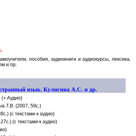
Educational resources of the Internet
-
Foreign Languages.
к
.
амоучители, пособия, аудиокниги и аудиокурсы, лексика,
м и пр.
транный язык. Кулигина А.С. и др.
 (+ Аудио)
на Т.В.
(2007, 59с.)
8с.) (с текстами к аудио)
27с.) (с текстами к аудио)
дио)