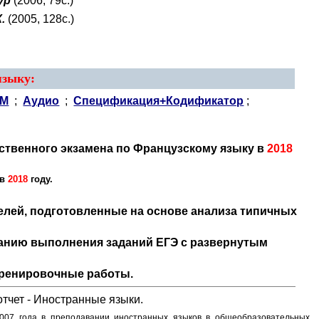
ур
(2006, 79с.)
.
(2005, 128с.)
языку
:
ИМ
;
Аудио
;
Спецификация+Кодификатор
;
ственного экзамена по Французскому языку в
2018
 в
2018
году.
елей, подготовленные на основе анализа типичных
ванию выполнения заданий ЕГЭ с развернутым
 тренировочные работы.
отчет - Иностранные языки.
2007 года в преподавании иностранных языков в общеобразовательных