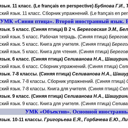
ык. 11 класс. (
Le français en perspective
)
Бубнова Г.И., 
кий язык. 11 класс. Сборник упражнений. (
Le français en pe
УМК «Синяя птица». Второй иностранный язык. Б
зык. 5 класс. (Синяя птица) В 2 ч.
Береговская Э.М., Бел
кий язык. 5 класс. Рабочая тетрадь. (Синяя птица)
Береговс
кий язык. 5 класс. Книга для учителя. (Синяя птица)
Берегов
кий язык. 5 класс. Книга для чтения. (Синяя птица)
Берегов
зык. 6 класс. (Синяя птица)
Селиванова Н.А., Шашурин
кий язык. 6 класс. Сборник упражнений. (Синяя птица)
Сел
зык. 7-8 классы. (Синяя птица)
Селиванова Н.А., Шашу
кий язык. 7-8 классы. Сборник упражнений. (Синяя птица)
кий язык. 7-8 классы. Книга для учителя. (Синяя птица)
Сел
зык. 9 класс. (Синяя птица)
Селиванова Н.А., Шашурин
кий язык. 9 класс. Книга для учителя. (Синяя птица)
Селива
УМК «Объектив». Основной иностранный
зык. 10-11 классы.
Григорьева Е.Я., Горбачева Е.Ю., Ли