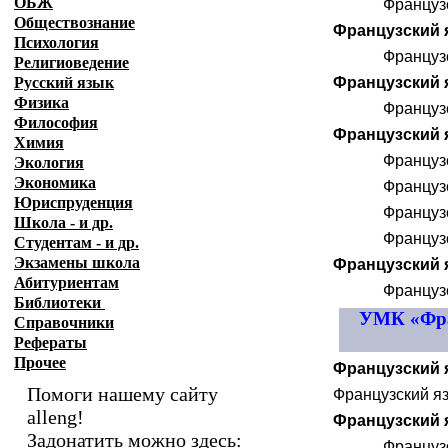
ОБЖ
Французс
Обществознание
Французский я
Психология
Французс
Религиоведение
Русский язык
Французский я
Физика
Французс
Философия
Французский яз
Химия
Французс
Экология
Экономика
Французс
Юриспруденция
Французс
Школа - и др.
Французс
Студентам - и др.
Экзамены
школа
Французский я
Абитуриентам
Французс
Библиотеки
УМК «Фран
Справочники
Рефераты
Прочее
Французский я
Помоги нашему сайту
Французский язы
alleng!
Французский яз
Задонатить можно здесь:
Французс