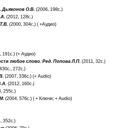
.
Дьяконов О.В.
(2006, 198с.)
.А.
(2012, 128с.)
Т.В.
(2000, 304с.) ( +Аудио)
 191с.) (+ Аудио)
ести любое слово.
Ред. Попова Л.П.
(2011, 32с.)
430с., 272с.)
В.
(2007, 336с.) (
+ Audio
)
.А.
(2012, 160с.)
3, 255с.)
М.
(2004, 576с.) (
+ Ключи; +
Audio
)
, 352с.)