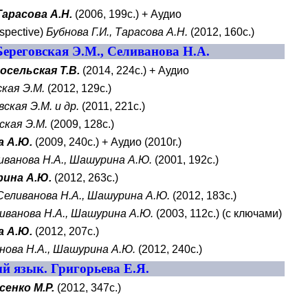
Тарасова А.Н.
(2006, 199с.) + Аудио
rspective
)
Бубнова Г.И., Тарасова А.Н.
(2012, 160с.)
ереговская Э.М., Селиванова Н.А.
осельская Т.В.
(2014, 224с.) + Аудио
кая Э.М.
(2012, 129с.)
ская Э.М. и др.
(2011, 221с.)
ская Э.М.
(2009, 128с.)
а А.Ю.
(2009, 240с.) + Аудио (2010г.)
иванова Н.А., Шашурина А.Ю.
(2001, 192с.)
рина А.Ю.
(2012, 263с.)
Селиванова Н.А., Шашурина А.Ю.
(2012, 183с.)
иванова Н.А., Шашурина А.Ю.
(2003, 112с.) (с ключами)
а А.Ю.
(2012, 207с.)
нова Н.А., Шашурина А.Ю.
(2012, 240с.)
 язык. Григорьева Е.Я.
сенко М.Р.
(2012, 347с.)