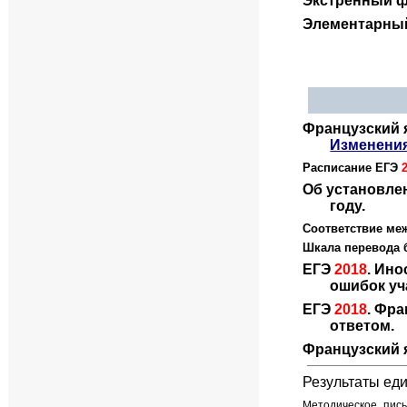
Экстренный ф
Элементарный
Французский 
Изменени
Расписание ЕГЭ
Об установле
году.
Соответствие ме
Шкала перевода
ЕГЭ
2018
. Ин
ошибок уч
ЕГЭ
2018
. Фр
ответом.
Французский 
Результаты еди
Методическое пись