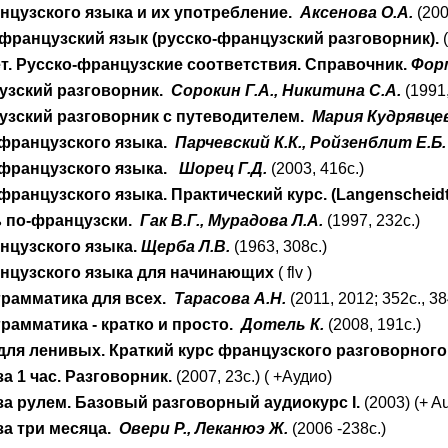
нцузского языка и их употребление.
Аксенова О.А.
(200
французский язык (русско-французский разговорник).
(
т. Русско-французские соответствия. Справочник.
Форм
узский разговорник.
Сорокин Г.А., Никитина С.А.
(1991,
узский разговорник с путеводителем.
Мария Кудрявце
французского языка.
Парчевский К.К., Ройзенблит Е.Б.
французского языка.
Шорец Г.Д.
(2003, 416с.)
ранцузского языка. Практический курс. (
Langenscheid
ь по-французски.
Гак В.Г., Мурадова Л.А.
(1997, 232с.)
нцузского языка.
Щерба Л.В.
(1963, 308с.)
нцузского языка для начинающих
( flv )
грамматика для всех.
Тарасова А.Н.
(2011, 2012; 352с., 38
рамматика - кратко и просто.
Дотель К.
(2008, 191с.)
для ленивых. Краткий курс французского разговорного
а 1 час. Разговорник.
(2007, 23с.) ( +Аудио)
а рулем. Базовый разговорный аудиокурс I.
(2003) (+ A
за три месяца.
Овери Р., Леканюэ Ж.
(2006 -238с.)