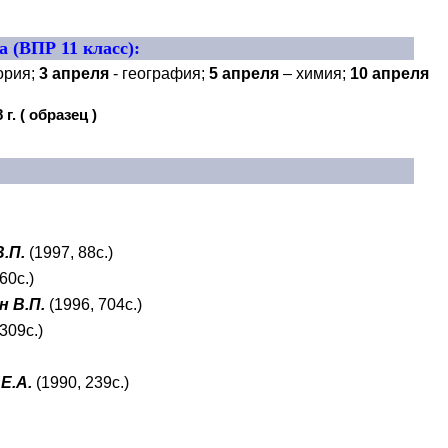
 (ВПР 11 класс):
ория;
3 апреля
- география;
5 апреля
– химия;
10 апреля
. ( образец )
.П.
(1997, 88с.)
60с.)
н В.П.
(1996, 704с.)
 309с.)
Е.А.
(1990, 239с.)