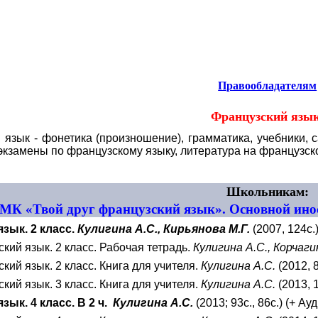
анные языки.
Правообладателям
Французский язы
 язык -
фонетика (произношение), грамматика, учебники, с
 экзамены по французскому языку, литература на французско
Школьникам:
МК «Твой друг французский язык». Основной инос
зык. 2 класс.
Кулигина А.С., Кирьянова М.Г.
(2007, 124с.)
кий язык. 2 класс. Рабочая тетрадь.
Кулигина А.С., Корчаги
кий язык. 2 класс. Книга для учителя.
Кулигина А.С.
(2012, 8
кий язык. 3 класс. Книга для учителя.
Кулигина А.С.
(2013, 1
зык. 4 класс. В 2 ч.
Кулигина А.С.
(2013; 93с., 86с.) (+ Ау