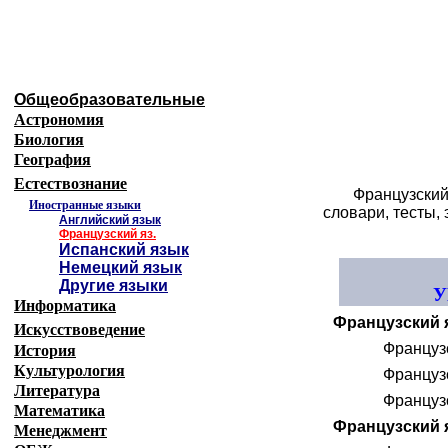
Образовательные ресурсы Интернета
-
Иностр
Главная страница
(Содержание)
Общеобразовательные
Астрономия
Биология
География
Естествознание
Французский
Иностранные языки
словари, тесты,
Английский язык
Французский яз.
Испанский язык
Немецкий язык
Другие языки
У
Информатика
Французский я
Искусствоведение
Французс
История
Культурология
Французс
Литература
Французс
Математика
Французский я
Менеджмент