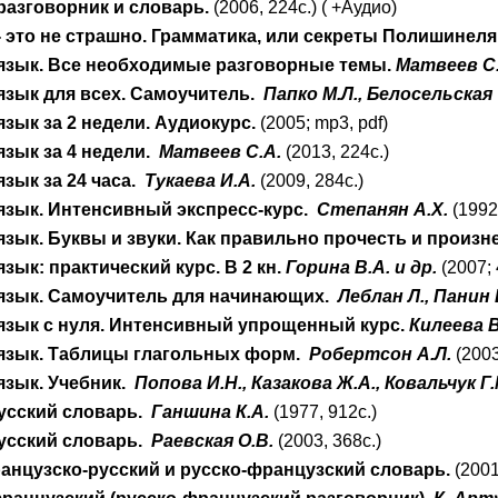
разговорник и словарь.
(2006, 224c.) ( +Аудио)
 это не страшно. Грамматика, или секреты Полишинеля
язык. Все необходимые разговорные темы.
Матвеев С
язык для всех. Самоучитель.
Папко М.Л., Белосельская 
зык за 2 недели. Аудиокурс.
(2005; mp3, pdf)
зык за 4 недели.
Матвеев С.А.
(2013, 224с.)
зык за 24 часа.
Тукаева И.А.
(2009, 284с.)
язык. Интенсивный экспресс-курс.
Степанян А.Х.
(1992,
зык. Буквы и звуки. Как правильно прочесть и произн
зык: практический курс. В 2 кн.
Горина В.А. и др.
(2007; 
язык. Самоучитель для начинающих.
Леблан Л., Панин 
язык с нуля. Интенсивный упрощенный курс.
Килеева В
язык. Таблицы глагольных форм.
Робертсон А.Л.
(200
язык. Учебник.
Попова И.Н., Казакова Ж.А., Ковальчук Г.
усский словарь.
Ганшина К.А.
(1977, 912с.)
усский словарь.
Раевская О.В.
(2003, 368с.)
нцузско-русский и русско-французский словарь.
(2001