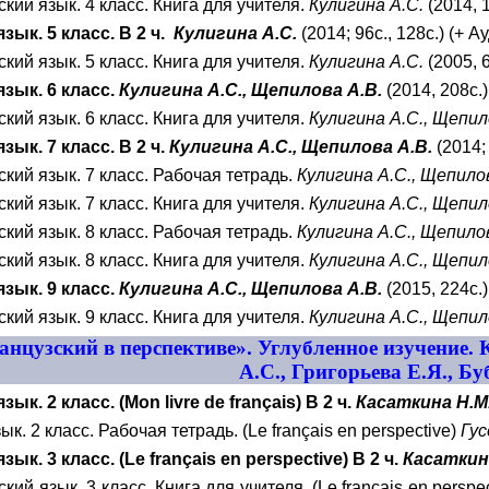
кий язык. 4 класс. Книга для учителя.
Кулигина А.С.
(2014, 1
зык. 5 класс. В 2 ч.
Кулигина А.С.
(2014; 96с., 128с.) (+ А
кий язык. 5 класс. Книга для учителя.
Кулигина А.С.
(2005, 6
зык. 6 класс.
Кулигина А.С., Щепилова А.В.
(2014, 208с.)
кий язык. 6 класс. Книга для учителя.
Кулигина А.С., Щепил
ык. 7 класс. В 2 ч.
Кулигина А.С., Щепилова А.В.
(2014; 
кий язык. 7 класс. Рабочая тетрадь.
Кулигина А.С., Щепило
кий язык. 7 класс. Книга для учителя.
Кулигина А.С., Щепил
кий язык. 8 класс. Рабочая тетрадь.
Кулигина А.С., Щепило
кий язык. 8 класс. Книга для учителя.
Кулигина А.С., Щепил
зык. 9 класс.
Кулигина А.С., Щепилова А.В.
(2015, 224с.)
кий язык. 9 класс. Книга для учителя.
Кулигина А.С., Щепил
цузский в перспективе». Углубленное изучение. 
А.С., Григорьева Е.Я., Бу
зык. 2 класс.
(
Mon livre de français
) В 2 ч.
Касаткина Н.М
к. 2 класс. Рабочая тетрадь. (Le français en perspective)
Гус
ык. 3 класс. (Le français en perspective) В 2 ч.
Касаткина
кий язык. 3 класс. Книга для учителя. (Le français en perspe