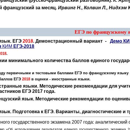
ранцузский (русско-французский разговорник).
К. Арт
 французский за месяц.
Ирвинг Н., Колвин Л., Нидхэм К
ЕГЭ по французскому 
язык. ЕГЭ
2018
. Демонстрационный вариант -
Демо К
я
КИМ
ЕГЭ-2018
2018
.
нии минимального количества баллов единого государ
жду первичными и тестовыми баллами ЕГЭ по французскому языку
 баллов ЕГЭ
2018
в оценки - иностранные языки.
остранные языки. Методические рекомендации для учит
астников ЕГЭ 2017 года.
анцузский язык. Методические рекомендации по оцени
язык. Подготовка к ЕГЭ. Варианты, диагностические и
ного государственного экзамена 2007 года: аналитический 
мо «Об использовании результатов единого государственного экзамена 