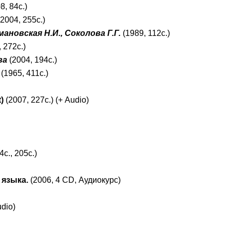
8, 84с.)
2004, 255с.)
ановская Н.И., Соколова Г.Г.
(1989, 112с.)
 272с.)
ва
(2004, 194с.)
(1965, 411с.)
t
)
(2007, 227с.) (+
Audio
)
4с., 205с.)
 языка.
(2006, 4 CD, Аудиокурс)
udio)