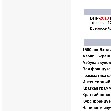
ВПР-
2018
(
- физика;
1
Всероссийск
1500 необход
Assimil.
Францу
Азбука звуков
Вся французс
Грамматика ф
Интенсивный 
Краткая грам
Краткий спра
Курс французс
Начинаем изу