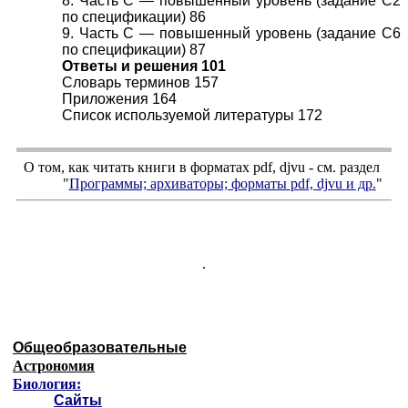
8. Часть С — повышенный уровень (задание С2
по спецификации) 86
9. Часть С — повышенный уровень (задание С6
по спецификации) 87
Ответы и решения 101
Словарь терминов 157
Приложения 164
Список используемой литературы 172
О том, как читать книги в форматах
pdf
,
djvu
- см. раздел
"
Программы; архиваторы; форматы
pdf, djvu
и др.
"
.
Общеобразовательные
Астрономия
Биология:
Сайты