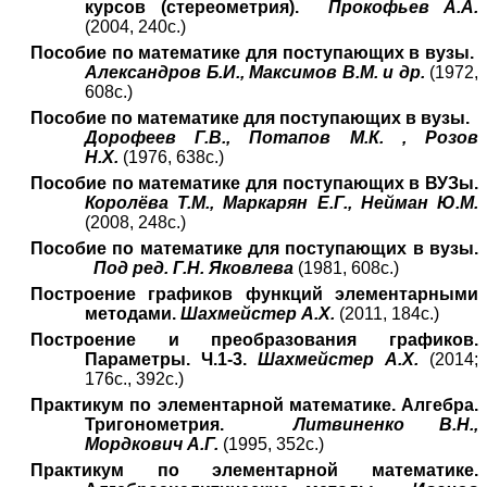
курсов (стереометрия).
Прокофьев А.А.
(2004, 240с.)
Пособие по математике для поступающих в вузы.
Александров Б.И., Максимов В.М. и др.
(1972,
608с.)
Пособие по математике для поступающих в вузы.
Дорофеев Г.В.
, Потапов М.К. , Розов
Н.X.
(1976, 638с.)
Пособие по математике для поступающих в ВУЗы.
Королёва Т.М., Маркарян Е.Г., Нейман Ю.М.
(2008, 248с.)
Пособие по математике для поступающих в вузы.
Под ред. Г.Н. Яковлева
(1981, 608с.)
Построение графиков функций элементарными
методами.
Шахмейстер А.Х.
(2011, 184с.)
Построение и преобразования графиков.
Параметры. Ч.1-3.
Шахмейстер А.Х.
(2014;
176с., 392с.)
Практикум по элементарной математике. Алгебра.
Тригонометрия.
Литвиненко В.Н.,
Мордкович А.Г.
(1995, 352с.)
Практикум по элементарной математике.