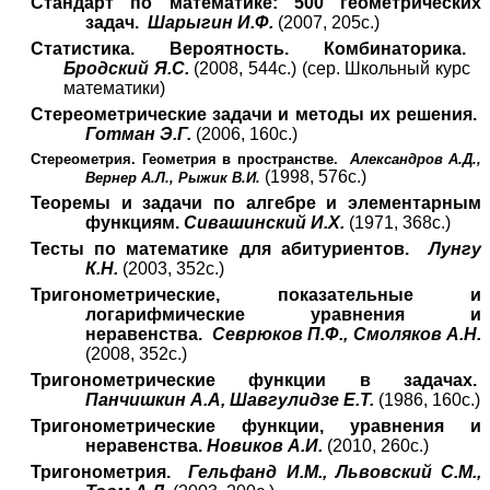
Стандарт по математике: 500 геометрических
задач.
Шарыгин И.Ф.
(2007, 205с.)
Статистика. Вероятность. Комбинаторика.
Бродский Я.С.
(2008, 544с.) (сер. Школьный курс
математики)
Стереометрические задачи и методы их решения.
Готман Э.Г.
(2006, 160с.)
Стереометрия. Геометрия в пространстве.
Александров А.Д.,
(1998, 576с.)
Вернер А.Л., Рыжик В.И.
Теоремы и задачи по алгебре и элементарным
функциям.
Сивашинский И.Х.
(1971, 368с.)
Тесты по математике для абитуриентов.
Лунгу
К.Н.
(2003, 352с.)
Тригонометрические, показательные и
логарифмические уравнения и
неравенства.
Севрюков П.Ф., Смоляков А.Н.
(2008, 352с.)
Тригонометрические функции в задачах.
Панчишкин А.А, Шавгулидзе Е.Т.
(1986, 160с.)
Тригонометрические функции, уравнения и
неравенства.
Новиков А.И.
(2010, 260с.)
Тригонометрия.
Гельфанд И.М., Львовский С.М.,