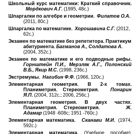
Школьный курс математики: Краткий справочник.
Мордкович А.Г.
(
1995, 48с.)
Шпаргалки по алгебре и геометрии.
Филатов О.А.
(2011, 80с.)
Шпаргалка по математике.
Хорошавина С.Г.
(2012,
62с.)
Экзамен по математике без репетитора. Практикум
абитуриента.
Багманов А., Солдатова А.
(2004, 352с.)
Экзамен по математике и его подводные рифы.
Горнштейн П.И., Мерзляк А.Г., Полонский
В.Б., Якир М.С.
(1998, 236с.)
Экстремумы.
Нагибин Ф.Ф.
(1966, 120с.)
Элементарная геометрия. В 2-х томах.
Планиметрия. Стереометрия.
Понарин
Я.П.
(2004, 312с.; 2006, 256с.)
Элементарная геометрия. В двух частях.
Планиметрия. Стереометрия.
Ж.
Адамар
(1948 -608с; 1951 -760с.)
Элементарная математика.
Сканави М.И.
(1974,
592с.)
Элементарная математика.
(Учебное пособие)