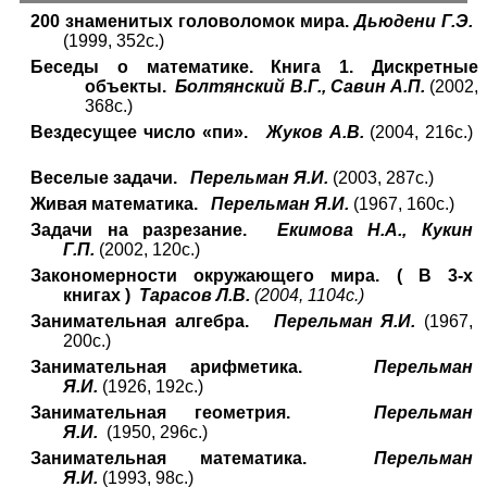
200 знаменитых головоломок мира.
Дьюдени Г.Э.
(1999, 352с.)
Беседы о математике. Книга 1. Дискретные
объекты.
Болтянский В.Г., Савин А.П.
(2002,
368с.)
Вездесущее число «пи».
Жуков А.В.
(2004, 216с.)
Веселые задачи.
Перельман Я.И.
(2003, 287с.)
Живая математика.
Перельман Я.И.
(1967, 160с.)
Задачи на разрезание.
Екимова Н.А., Кукин
Г.П.
(2002, 120с.)
Закономерности окружающего мира. ( В 3-х
книгах )
Тарасов Л.В.
(2004, 1104с.)
Занимательная алгебра.
Перельман Я.И.
(1967,
200с.)
Занимательная арифметика.
Перельман
Я.И.
(1926, 192с.)
Занимательная геометрия.
Перельман
Я.И.
(1950, 296с.)
Занимательная математика.
Перельман
Я.И.
(1993, 98с.)