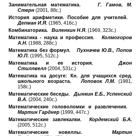
Занимательная математика.
Г. Гамов, М.
Стерн
(2001, 88с.)
История арифметики. Пособие для учителей.
Депман И.Я.
(1965, 416с.)
Комбинаторика.
Виленкин Н.Я.
(1969, 323с.)
Математика - наука и профессия.
Колмогоров
А.Н.
(1988, 288с.)
Математика без формул.
Пухначев Ю.В., Попов
Ю.П.
(1995, 512с.)
Математика и ее история.
Джон
Стиллвелл
(2004, 531с.)
Математика на досуге: Кн. для учащихся сред.
школьного возраста.
Лоповок Л.М.
(1981,
158с.)
Математические беседы.
Дынкин Е.Б., Успенский
В.А.
(2004, 240с.)
Математические головоломки и развлечения.
Мартин Гарднер
(1999, 447с.)
Математические завлекалки.
Кордемский Б.А.
(2005, 512с.)
Математические новеллы.
Мартин