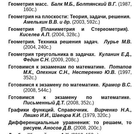
Геометрия масс.
Балк М.Б., Болтянский В.Г.
(1987,
160с.)
Геометрия на плоскости: Теория, задачи, решения.
Амелькин В.В. и др.
(2003, 592с.)
Геометрия (Планиметрия и Стереометрия).
Киселев А.П.
(2004, 328с.)
Геометрия. Техника решения задач.
Лурье М.В.
(2004, 240с.)
Геометрия треугольника в задачах.
Куланин Е.Д.,
Федин С.Н.
(2009, 208с.)
Готовимся к экзаменам по математике.
Потапов
М.К., Олехник С.Н., Нестеренко Ю.В.
(1997,
352с.)
Готовимся к экзамену по математике.
Крамор В.С.
(2008, 544с.)
Готовимся к экзамену по математике.
Письменный Д.Т.
(2008, 352с.)
Графики функций. Справочник.
Вирченко Н.А.,
Ляшко И.И., Швецов К.И.
(1979, 320с.)
Дифференциальные уравнения: то решаем, то
рисуем.
Аносов Д.В.
(2008, 200с.)