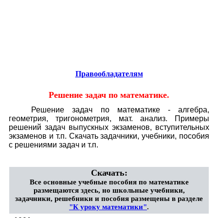
Educational resources of the Internet
-
Mathematics
.
Образовательные ресурсы Интернета
-
Математика.
Главная страница
(Содержание)
Правообладателям
Решение задач по математике.
Решение задач по математике - алгебра,
геометрия, тригонометрия, мат. анализ. Примеры
решений задач выпускных экзаменов, вступительных
экзаменов и т.п. Скачать задачники, учебники, пособия
с решениями задач и т.п.
Скачать:
Все основные учебные пособия по математике
размещаются здесь, но школьные учебники,
задачники, решебники и пособия размещены в разделе
"К уроку математики"
.