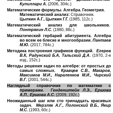
Купиллари А.
(2006, 304с.)
Математические формулы. Алгебра. Геометрия.
Математический анализ:
Справочник.
Цыпкин А.Г., Цыпкин Г.Г.
(1985, 112с.)
Математический анализ для школьников.
Понтрягин Л.С.
(1980, 88с.)
Математический гербарий абитуриента. Алгебра
во всем ее блеске и многообразии.
Пантаев
М.Ю.
(2017, 784с.)
Методика построения графиков функций.
Егерев
В.К, Радунский Б.А, Тальский Д.А.
(1970, 2-е
изд., 152с.)
Методы решения задач по алгебре: от простых до
самых сложных.
Кравцев С.В., Макаров,
Максимов М.И., Нараленков М.И., Чирский
В.Г.
(2001, 544с.)
Наглядный справочник по математике с
примерами.
Генденштейн Л.Э., Ершова
А.П., Ершова А.С.
(2009, 192с.)
Неожиданный шаг или сто тринадцать красивых
задач.
Мерзляк А.Г., Полонский В.Б., Якир
М.С.
(1993, 60с.)