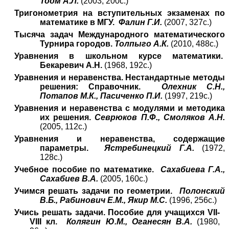
Тоом А.Л.
(2003, 200с.)
Тригонометрия на вступительных экзаменах по
математике в МГУ.
Фалин Г.И.
(2007, 327с.)
Тысяча задач Международного математического
Турнира городов.
Толпыго А.К.
(2010, 488с.)
Уравнения в школьном курсе математики.
Бекаревич А.Н.
(1968, 192с.)
Уравнения и неравенства. Нестандартные методы
решения: Справочник.
Олехник С.Н.,
Потапов М.К., Пасиченко П.И.
(1997, 219с.)
Уравнения и неравенства с модулями и методика
их решения.
Севрюков П.Ф., Смоляков А.Н.
(2005, 112с.)
Уравнения и неравенства, содержащие
параметры.
Ястребинецкий Г.А.
(1972,
128с.)
Учебное пособие по математике.
Сахабиева Г.А.,
Сахабиев В.А.
(2005, 160с.)
Учимся решать задачи по геометрии.
Полонский
В.Б., Рабинович Е.М., Якир М.С.
(1996, 256с.)
Учись решать задачи. Пособие для учащихся
VII-
VIII
кл.
Колягин Ю.М., Оганесян В.А.
(1980,