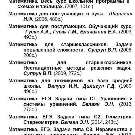
Математика. Весь курс школьной программы в
схемах и таблицах.
(2007, 101с.)
Математика для поступающих в вузы.
Шарыгин
И.Ф.
(2006, 480с.)
Математика для поступающих. Обучающий курс.
Гусак А.А., Гусак Г.М., Бричикова Е.А.
(2003,
493с.)
Математика для старшеклассников. Задачи
повышенной сложности.
Супрун В.П.
(2008,
200с.)
Математика для старшеклассников.
Нестандартные методы решения задач.
Супрун В.П.
(2009, 272с.)
Математика для техникумов на базе средней
школы.
Валуцэ И.И., Дилигул Г.Д.
(1980,
496с.)
Математика. ЕГЭ. Задачи типа С1. Уравнения и
системы уравнений.
Балаян Э.Н.
(2013,
273с.)
Математика. ЕГЭ. Задачи типа С2. Геометрия.
Стереометрия.
Балаян Э.Н.
(2014, 243с.)
Математика. ЕГЭ. Задачи типа С3. Неравенства и
системы неравенств.
Балаян Э.Н.
(2013,