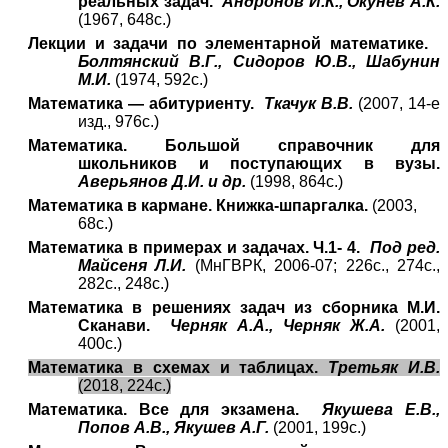
реальных задач.
Андронов И.К., Окунев А.К.
(1967, 648с.)
Лекции и задачи по элементарной математике.
Болтянский В.Г., Сидоров Ю.В., Шабунин
М.И.
(1974, 592с.)
Математика — абитуриенту.
Ткачук В.В.
(2007, 14-е
изд., 976с.)
Математика. Большой справочник для
школьников и поступающих в вузы.
Аверьянов Д.И. и др.
(1998, 864с.)
Математика в кармане. Книжка-шпаргалка.
(2003,
68с.)
Математика в примерах и задачах. Ч.1- 4.
Под ред.
Майсеня Л.И.
(МнГВРК, 2006-07; 226с., 274с.,
282с., 248с.)
Математика в решениях задач из сборника М.И.
Сканави.
Черняк А.А., Черняк Ж.А.
(2001,
400с.)
Математика в схемах и таблицах.
Третьяк И.В.
(2018, 224с.)
Математика. Все для экзамена.
Якушева Е.В.,
Попов А.В., Якушев А.Г.
(2001, 199с.)