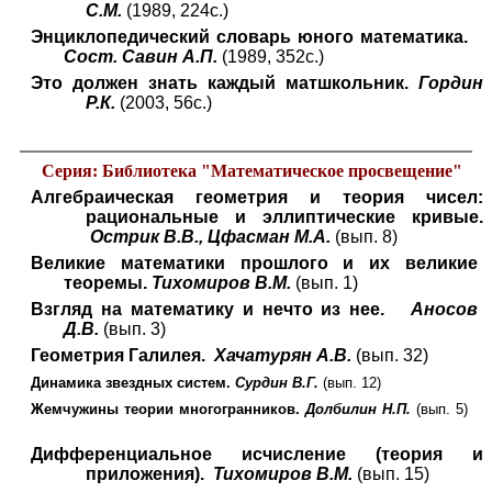
С.М.
(1989, 224с.)
Энциклопедический словарь юного математика.
Сост. Савин А.П.
(1989, 352с.)
Это должен знать каждый матшкольник.
Гордин
Р.К.
(2003, 56с.)
Серия: Библиотека "Математическое просвещение"
Алгебраическая геометрия и теория чисел:
рациональные и эллиптические кривые.
Острик В.В., Цфасман М.А.
(
вып. 8)
Великие математики прошлого и их великие
теоремы.
Тихомиров В.М.
(вып. 1)
Взгляд на математику и нечто из нее.
Аносов
Д.В.
(вып. 3)
Геометрия Галилея.
Хачатурян А.В.
(вып. 32)
Динамика звездных систем.
Сурдин В.Г.
(вып. 12)
Жемчужины теории многогранников.
Долбилин Н.П.
(вып. 5)
Дифференциальное исчисление (теория и
приложения).
Тихомиров В.М.
(вып. 15)