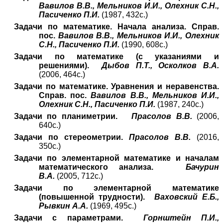
Вавилов В.В., Мельников И.И., Олехник С.Н.,
Пасиченко П.И.
(1987, 432с.)
Задачи по математике. Начала анализа. Справ.
пос.
Вавилов В.В., Мельников И.И., Олехник
С.Н., Пасиченко П.И.
(1990, 608с.)
Задачи по математике (с указаниями и
решениями).
Дыбов П.Т., Осколков В.А.
(2006, 464с.)
Задачи по математике. Уравнения и неравенства.
Справ. пос.
Вавилов В.В., Мельников И.И.,
Олехник С.Н., Пасиченко П.И.
(1987, 240с.)
Задачи по планиметрии.
Прасолов В.В.
(2006,
640с.)
Задачи по стереометрии.
Прасолов В.В.
(2016,
350с.)
Задачи по элементарной математике и началам
математического анализа.
Бачурин
В.А.
(2005, 712с.)
Задачи по элементарной математике
(повышенной трудности).
Ваховский Е.Б.,
Рывкин А.А.
(1969, 495с.)
Задачи с параметрами.
Горнштейн П.И.,