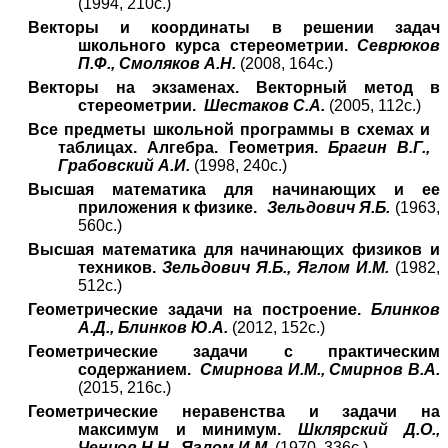
(1994, 210с.)
Векторы и координаты в решении задач
школьного курса стереометрии.
Севрюков
П.Ф., Смоляков А.Н.
(2008, 164с.)
Векторы на экзаменах. Векторный метод в
стереометрии.
Шестаков С.А.
(2005, 112с.)
Все предметы школьной программы в схемах и
таблицах. Алгебра. Геометрия.
Брагин В.Г.,
Грабовский А.И.
(1998, 240с.)
Высшая математика для начинающих и ее
приложения к физике.
Зельдович Я.Б.
(1963,
560с.)
Высшая математика для начинающих физиков и
техников.
Зельдович Я.Б., Яглом И.М.
(1982,
512с.)
Геометрические задачи на построение.
Блинков
А.Д., Блинков Ю.А.
(2012, 152с.)
Геометрические задачи с практическим
содержанием.
Смирнова И.М., Смирнов В.А.
(2015, 216с.)
Геометрические неравенства и задачи на
максимум и минимум.
Шклярский Д.О.,
Ченцов Н.Н., Яглом И.М.
(1970, 336с.)