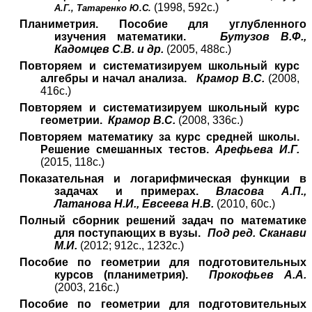
(1998, 592с.)
А.Г., Татаренко Ю.С.
Планиметрия. Пособие для углубленного
изучения математики.
Бутузов В.Ф.,
Кадомцев С.В. и др.
(2005, 488с.)
Повторяем и систематизируем школьный курс
алгебры и начал анализа.
Крамор В.С.
(2008,
416с.)
Повторяем и систематизируем школьный курс
геометрии.
Крамор В.С.
(2008, 336с.)
Повторяем математику за курс средней школы.
Решение смешанных тестов.
Арефьева И.Г.
(2015, 118с.)
Показательная и логарифмическая функции в
задачах и примерах.
Власова А.П.,
Латанова Н.И., Евсеева Н.В.
(2010, 60с.)
Полный сборник решений задач по математике
для поступающих в вузы.
Под ред. Сканави
М.И.
(2012; 912с., 1232с.)
Пособие по геометрии для подготовительных
курсов (планиметрия).
Прокофьев А.А.
(2003, 216с.)
Пособие по геометрии для подготовительных