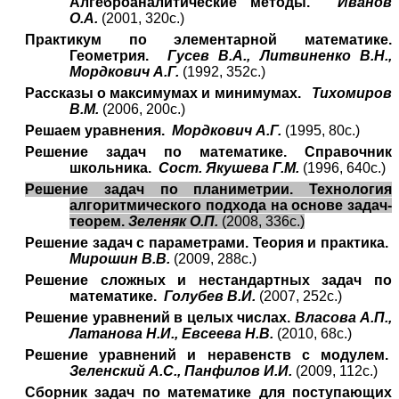
Алгеброаналитические методы.
Иванов
О.А.
(2001, 320с.)
Практикум по элементарной математике.
Геометрия.
Гусев В.А., Литвиненко В.Н.,
Мордкович А.Г.
(1992, 352с.)
Рассказы о максимумах и минимумах.
Тихомиров
В.М.
(2006, 200с.)
Решаем уравнения.
Мордкович А.Г.
(1995, 80с.)
Решение задач по математике. Справочник
школьника.
Сост. Якушева Г.М.
(1996, 640с.)
Решение задач по планиметрии. Технология
алгоритмического подхода на основе задач-
теорем.
Зеленяк О.П.
(2008, 336с.)
Решение задач с параметрами. Теория и практика.
Мирошин В.В.
(2009, 288с.)
Решение сложных и нестандартных задач по
математике.
Голубев В.И.
(2007, 252с.)
Решение уравнений в целых числах.
Власова А.П.,
Латанова Н.И., Евсеева Н.В.
(2010, 68с.)
Решение уравнений и неравенств с модулем.
Зеленский А.С., Панфилов И.И.
(2009, 112с.)
Сборник задач по математике для поступающих