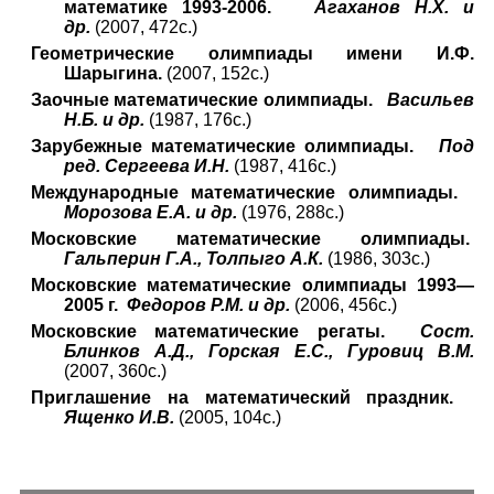
математике 1993-2006.
Агаханов Н.Х. и
др.
(2007, 472с.)
Геометрические олимпиады имени И.Ф.
Шарыгина.
(2007, 152с.)
Заочные математические олимпиады.
Васильев
Н.Б. и др.
(1987, 176с.)
Зарубежные математические олимпиады.
Под
ред. Сергеева И.Н.
(1987, 416с.)
Международные математические олимпиады.
Морозова Е.А. и др.
(1976, 288с.)
Московские математические олимпиады.
Гальперин Г.А., Толпыго А.К.
(1986, 303с.)
Московские математические олимпиады 1993—
2005 г.
Федоров Р.М. и др.
(2006, 456с.)
Московские математические регаты.
Сост.
Блинков А.Д., Горская Е.С., Гуровиц В.М.
(2007, 360с.)
Приглашение на математический праздник.
Ященко И.В.
(2005, 104с.)