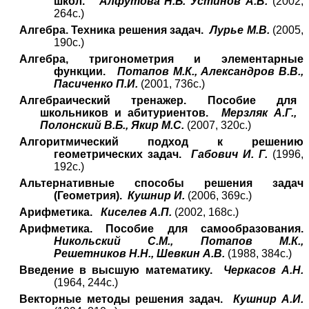
школ.
Алфутова Н.Б. Устинов А.В.
(2002,
264с.)
Алгебра. Техника решения задач.
Лурье М.В.
(2005,
190с.)
Алгебра, тригонометрия и элементарные
функции.
Потапов М.К., Александров В.В.,
Пасиченко П.И.
(2001, 736с.)
Алгебраический тренажер. Пособие для
школьников и абитуриентов.
Мерзляк А.Г.,
Полонский В.Б., Якир М.С.
(2007, 320с.)
Алгоритмический подход к решению
геометрических задач.
Габович И. Г.
(19
96
,
1
92
с.)
Альтернативные способы решения задач
(Геометрия).
Кушнир И.
(2006, 369с.)
Арифметика.
Киселев А.П.
(2002, 168с.)
Арифметика. Пособие для самообразования.
Никольский С.М., Потапов М.К.,
Решетников Н.Н., Шевкин А.В.
(1988, 384с.)
Введение в высшую математику.
Черкасов А.Н.
(1964, 244с.)
Векторные методы решения задач.
Кушнир А.И.