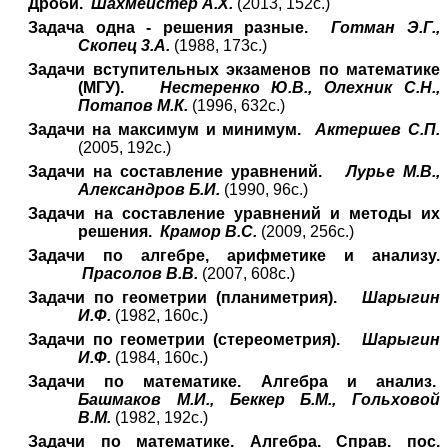
Дроби.
Шахмейстер А.Х.
(2013, 152с.)
Задача одна - решения разные.
Готман Э.Г.,
Скопец 3.А.
(1988, 173с.)
Задачи вступительных экзаменов по математике
(МГУ).
Нестеренко Ю.В., Олехник С.Н.,
Потапов М.К.
(1996, 632с.)
Задачи на максимум и минимум.
Актершев С.П.
(2005, 192с.)
Задачи на составление уравнений.
Лурье М.В.,
Александров Б.И.
(1990, 96с.)
Задачи на составление уравнений и методы их
решения.
Крамор В.С.
(2009, 256с.)
Задачи по алгебре, арифметике и анализу.
Прасолов В.В.
(2007, 608с.)
Задачи по геометрии (планиметрия).
Шарыгин
И.Ф.
(1982, 160с.)
Задачи по геометрии (стереометрия).
Шарыгин
И.Ф.
(1984, 160с.)
Задачи по математике. Алгебра и анализ.
Башмаков М.И., Беккер Б.М., Гольховой
В.М.
(1982, 192с.)
Задачи по математике. Алгебра. Справ. пос.