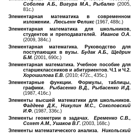
Соболев А.Б., Вигура М.А., Рыбалко
(2005,
81с.)
Элементарная математика в современном
изложении.
Люсьенн Феликс
(1967, 488с.)
Элементарная математика для школьников,
студентов и преподавателей.
Иванов О.А.
(2009, 384с.)
Элементарная математика. Руководство для
поступающих в вузы.
Будак А.Б., Щедрин
Б.М.
(2001, 690с.)
Элементарная математика. Учебное пособие для
старшеклассников и абитуриентов. Ч.1 и Ч.2.
Хорошилова Е.В.
(2010; 472с., 435с.)
Элементарные функции. Формулы, таблицы,
графики.
Рыбасенко В.Д., Рыбасенко И.Д.
(1987, 416с.)
Элементы высшей математики для школьников.
Фаддеев Д.К., Никулин М.С., Соколовский
И.Ф.
(1987, 336с.)
Элементы геометрии в задачах.
Еременко С.В.,
Сохет А.М., Ушаков В.Г.
(2003, 168с.)
Элементы математического анализа.
Никольский