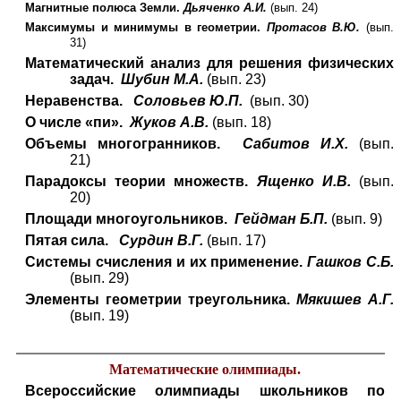
Магнитные полюса Земли.
Дьяченко А.И.
(вып. 24)
Максимумы и минимумы в геометрии.
Протасов В.Ю.
(вып.
31)
Математический анализ для решения физических
задач.
Шубин М.А.
(вып. 23)
Неравенства.
Соловьев Ю.П.
(вып. 30)
О числе «пи».
Жуков А.В.
(вып. 18)
Объемы многогранников.
Сабитов И.Х.
(вып.
21)
Парадоксы теории множеств.
Ященко И.В.
(вып.
20)
Площади многоугольников.
Гейдман Б.П.
(вып. 9)
Пятая сила.
Сурдин В.Г.
(вып. 17)
Системы счисления и их применение.
Гашков С.Б.
(вып. 29)
Элементы геометрии треугольника.
Мякишев А.Г.
(вып. 19)
Математические олимпиады.
Всероссийские олимпиады школьников по