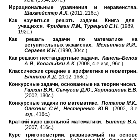
Иррациональные уравнения и неравенства.
Шахмейстер А.Х.
(2011, 216с.)
Как научиться решать задачи. Книга для
учащихся.
Фридман Л.М., Турецкий Е.Н.
(1989,
192с.)
Как решать задачи по математике на
вступительных экзаменах.
Мельников И.И.,
Сергеев И.Н.
(1990, 304с.)
Как решают нестандартные задачи.
Канель-Белов
А.Я., Ковальджи А.К.
(2008, 4-е изд., 96с.)
Классические средние в арифметике и геометрии.
Блинков А.Д.
(2012, 168с.)
Конкурсные задачи, основанные на теории чисел.
Галкин В.Я., Сычугов Д.Ю., Хорошилова Е.В.
(2002, 180с.)
Конкурсные задачи по математике.
Потапов М.К.,
Олехник С.Н., Нестеренко Ю.В.
(2003, 3-е
изд., 416с.)
Краткий курс школьной математики.
Битнер В.А.
(2007, 416с.)
Курс тригонометрии, развиваемый на основе