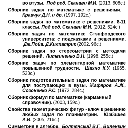
во втузы.
Под ред. Сканави М.И.
(2013, 608с.)
Сборник задач по математике с решениями.
Кравчук Д.Н. и др.
(1997, 192с.)
Сборник задач по математике с решениями. 8-11
классы.
Под ред. Сканави М.И.
(2012, 624с.)
Сборник задач по математике Стэнфордского
университета: с подсказками и решениями.
Дж.Пойа, Д.Килпатрик
(2002, 96с.)
Сборник задач по стереометрии с методами
решений.
Литвиненко В.Н.
(1998, 255с.)
Сборник задач по элементарной математике
повышенной трудности.
Шахно К.У.
(1965,
523с.)
Сборник подготовительных задач по математике
для поступающих в вузы.
Жафяров А.Ж.,
Созоненко Р.С.
(1972, 284с.)
Сборник формул по математике (карманный
справочник).
(2003, 159с.)
Свойства геометрических фигур - ключ к решению
любых задач по планиметрии.
Юзбашев
А.В.
(2005, 216с.)
Симметрия в алгебре.
Болтянский В.Г., Виленкин