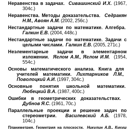
Неравенства в задачах.
Сивашинский И.Х.
(1967,
304с.)
Неравенства. Методы доказательства.
Седракян
Н.М., Авоян А.М.
(2002, 256с.)
Нестандартные задачи по математике. Алгебра.
Галкин Е.В.
(2004, 448с.)
Нестандартные задачи по математике. Задачи с
целыми числами.
Галкин Е.В.
(2005, 271с.)
Неэлементарные задачи в элементарном
изложении.
Яглом А.М., Яглом И.М.
(1954,
554с.)
Основы математического анализа. Книга для
учителей математики.
Лихтарников Л.М.,
Поволоцкий А.И.
(1997, 304с.)
Основные понятия школьной математики.
Любецкий В.А.
(1987, 400с.)
Ошибки в геометрических доказательствах.
Дубнов Я.С.
(1961, 70с.)
Параллельные проекции и решение задач по
стереометрии.
Василевский А.Б.
(1978,
104с.)
Планиметрия. Геометрия на плоскости.
Никулин А.В., Кукуш