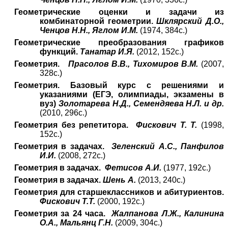
Геометрические оценки и задачи из
комбинаторной геометрии.
Шклярский Д.О.,
Ченцов Н.Н., Яглом И.М.
(1974, 384с.)
Геометрические преобразования графиков
функций.
Танатар И.Я.
(2012, 152с.)
Геометрия.
Прасолов В.В., Тихомиров В.М.
(2007,
328с.)
Геометрия. Базовый курс с решениями и
указаниями (ЕГЭ, олимпиады, экзамены в
вуз)
Золотарева Н.Д., Семендяева Н.Л. и др.
(2010, 296с.)
Геометрия без репетитора.
Фискович Т. Т.
(1998,
152с.)
Геометрия в задачах.
Зеленский А.С., Панфилов
И.И.
(2008, 272с.)
Геометрия в задачах.
Фетисов А.И.
(1977, 192с.)
Геометрия в задачах.
Шень А.
(2013, 240с.)
Геометрия для старшеклассников и абитуриентов.
Фискович Т.Т.
(2000, 192с.)
Геометрия за 24 часа.
Жалпанова Л.Ж., Калинина
О.А., Мальянц Г.Н.
(2009, 304с.)