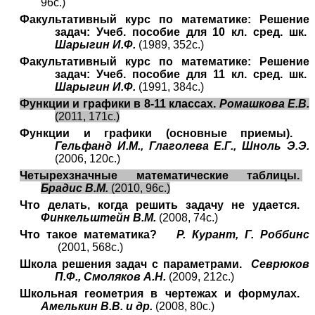
96с.)
Факультативный курс по математике: Решение
задач: Учеб. пособие для 10 кл. сред. шк.
Шарыгин И.Ф.
(1989, 352с.)
Факультативный курс по математике: Решение
задач: Учеб. пособие для 11 кл. сред. шк.
Шарыгин И.Ф.
(1991, 384с.)
Функции и графики в 8-11 классах.
Ромашкова Е.В.
(2011, 171с.)
Функции и графики (основные приемы).
Гельфанд И.М., Глаголева Е.Г., Шноль Э.Э.
(2006, 120с.)
Четырехзначные математические таблицы.
Брадис В.М.
(2010, 96с.)
Что делать, когда решить задачу не удается.
Финкельштейн В.М.
(2008, 74с.)
Что такое математика?
Р. Курант, Г. Роббинс
(2001, 568с.)
Школа решения задач с параметрами.
Севрюков
П.Ф., Смоляков А.Н.
(2009, 212с.)
Школьная геометрия в чертежах и формулах.
Амелькин В.В. и др.
(2008, 80с.)