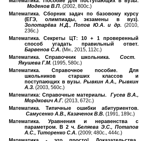
Математика: Пособие для поступающих в вузы.
Моденов В.П.
(2002, 800с.)
Математика. Сборник задач по базовому курсу
(ЕГЭ, олимпиады, экзамены в вуз).
Золотарёва Н.Д., Попов Ю.А. и др.
(2010,
236с.)
Математика. Секреты ЦТ: 10 + 1 проверенный
способ угадать правильный ответ.
Барвенов С.А.
(Мн., 2015, 112с.)
Математика. Справочник школьника.
Сост.
Якушева Г.
М.
(1995, 580с.)
Математика. Справочное пособие. Для
школьников старших классов и
поступающих в вузы.
Рывкин А.А., Рывкин
А.З.
(2003, 560с.)
Математика: Справочные материалы.
Гусев В.А.,
Мордкович А.Г.
(2013, 672с.)
Математика. Типичные ошибки абитуриентов.
Самусенко А.В., Казаченок В.В.
(1991, 189с.)
Математика. Уравнения и неравенства с
параметром. В 2 ч.
Беляева Э.С., Потапов
А.С., Титоренко С.А.
(2009; 480с., 444с.)
Математика - это просто! Доказательства.