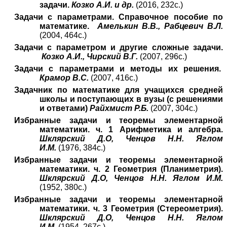
задачи.
Козко А.И. и др.
(2016, 232с.)
Задачи с параметрами. Справочное пособие по
математике.
Амелькин В.В., Рабцевич В.Л.
(2004, 464с.)
Задачи с параметром и другие сложные задачи.
Козко А.И., Чирский В.Г.
(2007, 296с.)
Задачи с параметрами и методы их решения.
Крамор В.С.
(2007, 416с.)
Задачник по математике для учащихся средней
школы и поступающих в вузы (с решениями
и ответами)
Райхмист Р.Б.
(2007, 304с.)
Избранные задачи и теоремы элементарной
математики. ч. 1 Арифметика и алгебра.
Шклярский Д.О, Ченцов Н.Н. Яглом
И.М.
(1976, 384с.)
Избранные задачи и теоремы элементарной
математики. ч. 2 Геометрия (Планиметрия).
Шклярский Д.О, Ченцов Н.Н. Яглом И.М.
(1952, 380с.)
Избранные задачи и теоремы элементарной
математики. ч. 3 Геометрия (Стереометрия).
Шклярский Д.О, Ченцов Н.Н. Яглом
И.М.
(1954, 267с.)