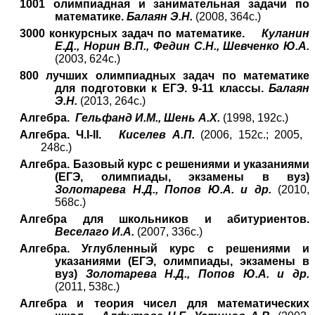
1001 олимпиадная и занимательная задачи по
математике.
Балаян Э.Н.
(2008, 364с.)
3000 конкурсных задач по математике.
Куланин
Е.Д., Норин В.П., Федин С.Н., Шевченко Ю.А.
(2003, 624с.)
800 лучших олимпиадных задач по математике
для подготовки к ЕГЭ. 9-11 классы.
Балаян
Э.Н.
(2013, 264с.)
Алгебра.
Гельфанд И.М., Шень А.Х.
(1998, 192с.)
Алгебра. Ч.
I
-
II
.
Киселев А.П.
(2006, 152с.; 2005,
248с.)
Алгебра. Базовый курс с решениями и указаниями
(ЕГЭ, олимпиады, экзамены в вуз)
Золотарева Н.Д., Попов Ю.А. и др.
(2010,
568с.)
Алгебра для школьников и абитуриентов.
Веселаго И.А.
(2007, 336с.)
Алгебра. Углубленный курс с решениями и
указаниями (ЕГЭ, олимпиады, экзамены в
вуз)
Золотарева Н.Д., Попов Ю.А. и др.
(2011, 538с.)
Алгебра и теория чисел для математических