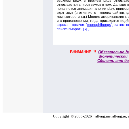
верхнем ряду,
в нижнем ряду
открывае
открывается список звуков в нем. Дальше 
появляется анимация, кнопки
play
, приме
идет звук (в отличие от многих сайтов, 
компьютере и т.д.)
Многие американские гла
и в произношении, тогда приходится подб
строка - щелчок "
monophthongs
", затем н
q
списка выбрать
[
]
.
ВНИМАНИЕ !!!
Обязательно д
фонетической
Сделать это да
Copyright
©
2006
-
2026
alleng.me, alleng.ru, 