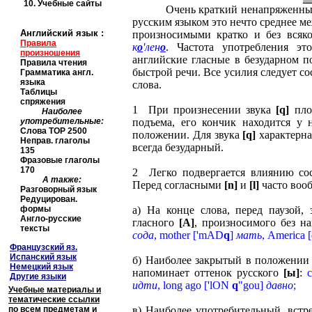
10.
Учебные сайты
Очень краткий ненапряженный
русским языком это нечто среднее 
Английский язык
:
произносимыми кратко и без всяко
Правила
к
о
'лен
о
. Частота употребления эт
произношения
английские гласные в безударном 
Правила чтения
быстрой речи. Все усилия следует с
Грамматика англ.
языка
слова.
Таблицы
спряжения
1 При произнесении звука
[
q
]
плос
Наиболее
употребительные:
подъема, его кончик находится у 
Слова
TOP
2500
положении. Для звука
[
q
]
характерна
Неправ. глаголы
всегда безударный.
135
Фразовые глаголы
170
2 Легко подвергается влиянию сос
А также:
Перед согласными
[
n
]
и
[
l
]
часто вооб
Разговорный язык
Редуцирован.
формы
а) На конце слова, перед паузой,
Англо-русские
гласного
[
A
]
, произносимого без н
тексты
сода
,
mother
[
'
mAD
q
]
мать
,
America
[
Французский яз.
Испанский язык
б) Наиболее закрытый в положении
Немецкий язык
напоминает оттенок русского
[ы]
:
Другие языки
идти
,
long ago
[
'
lON
q
"
gou
]
давно
;
Учебные материалы и
тематические ссылки
по всем предметам и
в) Наиболее употребительный, встр