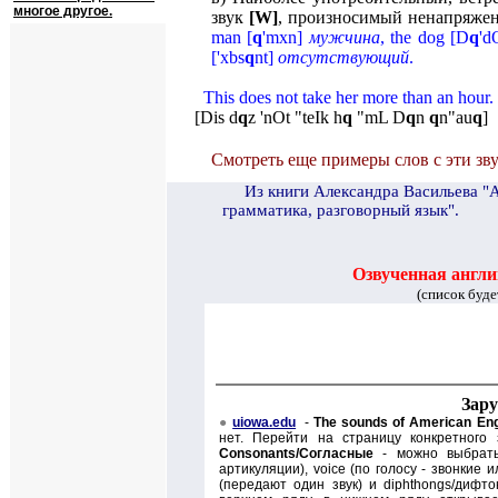
многое другое.
звук
[
W
]
, произносимый ненапряжен
man
[
q
'
mxn
]
мужчина
,
the dog
[
D
q
'
d
[
'
xbs
q
nt
]
отсутствующий
.
This does not take her more than an hour.
[
Dis d
q
z 'nOt "teIk h
q
"mL D
q
n
q
n"au
q
]
Смотреть еще примеры слов с эти зв
И
з книги Александра Васильева "
грамматика, разговорный язык".
Озвученная англи
(список буде
Зар
●
uiowa.edu
-
The sounds of American Eng
нет. Перейти на страницу конкретного
Consonants/
Согласные
- можно выбра
артикуляции),
voice (
по голосу - звонкие и
(
передают один звук) и
diphthongs/
дифто