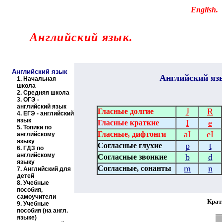
Educational resources of the Internet
-
English
.
Образовательные ресурсы Интернета
-
Английский язык.
Главная страница
(Содержание)
Английский язык
Английский
яз
1.
Начальная
школа
2.
Средняя школа
3.
ОГЭ -
английский язык
J
R
Гласные долгие
4.
ЕГЭ - английский
язык
I
e
Гласные краткие
5.
Топики по
aI
eI
Гласные, дифтонги
английскому
языку
p
t
Согласные глухие
6.
ГДЗ по
английскому
b
d
Согласные звонкие
языку
m
n
Согласные, сонанты
7.
Английский для
детей
8.
Учебные
пособия,
самоучители
Крат
9.
Учебные
пособия (на англ.
языке)