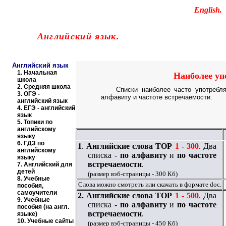
Educational resources of the Internet
-
English
.
Образовательные ресурсы Интернета
-
Английский язык.
Главная страница
(Содержание)
Английский язык
Наиболее уп
1.
Начальная
школа
2.
Средняя школа
Списки наиболее часто употреб
3.
ОГЭ -
алфавиту и частоте встречаемости.
английский язык
4.
ЕГЭ - английский
язык
5.
Топики по
английскому
языку
6.
ГДЗ по
1
.
Английские слова
TOP
1 - 300
. Два
английскому
списка -
по алфавиту
и
по частоте
языку
встречаемости
.
7.
Английский для
детей
(размер вэб-страницы - 300 Кб)
8.
Учебные
Слова можно смотреть или скачать в формате
doc
.
пособия,
самоучители
2.
Английские слова
TOP
1 - 500
. Два
9.
Учебные
списка -
по алфавиту
и
по частоте
пособия (на англ.
встречаемости
.
языке)
10.
Учебные сайты
(размер вэб-страницы - 450 Кб)