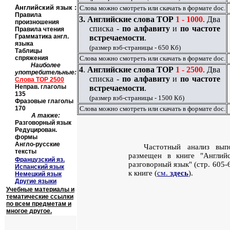
Английский язык
:
Слова можно смотреть или скачать в формате
doc
.
Правила
3.
Английские слова
TOP
1 - 1000
. Два
произношения
списка -
по алфавиту
и
по частоте
Правила чтения
Грамматика англ.
встречаемости
.
языка
(размер вэб-страницы - 650 Кб)
Таблицы
спряжения
Слова можно смотреть или скачать в формате
doc
.
Наиболее
4
.
Английские слова
TOP
1 - 2500
. Два
употребительные:
списка -
по алфавиту
и
по частоте
Слова
TOP
2500
Неправ. глаголы
встречаемости
.
135
(размер вэб-страницы - 1500 Кб)
Фразовые глаголы
170
Слова можно смотреть или скачать в формате
doc
.
А также:
Разговорный язык
Редуцирован.
формы
Англо-русские
Частотный анализ
вып
тексты
размещен в книге
"Англий
Французский яз.
разговорный язык" (стр. 605
Испанский язык
к книге (
см.
здесь
)
.
Немецкий язык
Другие языки
Учебные материалы и
тематические ссылки
по всем предметам и
многое другое.