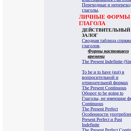
Переходные и неперехо
глаголы
.
ЛИЧНЫЕ ФОРМЫ
ГЛАГОЛА
ДЕЙСТВИТЕЛЬНЫЙ
ЗАЛОГ
Сводная таблица спряж
глаголов
.
Формы настоящего
времени
The Present Indefinite (Si
To be и to have (got) в
вопросительной и
отрицательной формах
The Present Continuous
Оборот to be going to
Глаголы, не имеющие ф
Continuous
The Present Perfect
Особенности употребле
Present Perfect и Past
Indefinite
The Present Perfect Conti