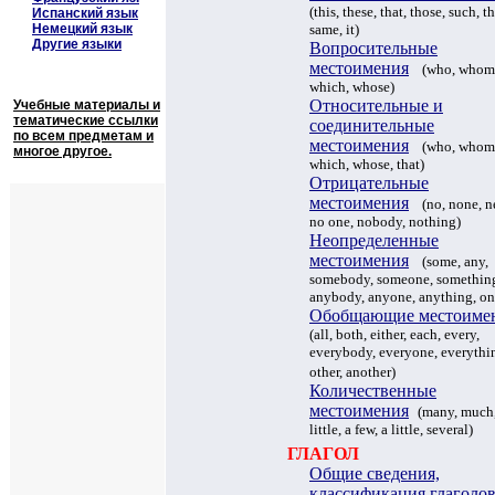
(
this, these, that, those, such, t
Испанский язык
Немецкий язык
same, it
)
Другие языки
Вопросительные
местоимения
(
who, whom,
which, whose)
Относительные и
Учебные материалы и
тематические ссылки
соединительные
по всем предметам и
местоимения
(
who, whom,
многое другое.
which, whose, that)
Отрицательные
местоимения
(
no, none, ne
no one, nobody, nothing
)
Неопределенные
местоимения
(
some, any,
somebody, someone, somethin
anybody, anyone, anything, on
Обобщающие местоиме
(
all, both, either, each, every,
everybody, everyone, everythi
other, another)
Количественные
местоимения
(
many, much,
little, a few, a little, several)
ГЛАГОЛ
Общие сведения,
классификация глаголо