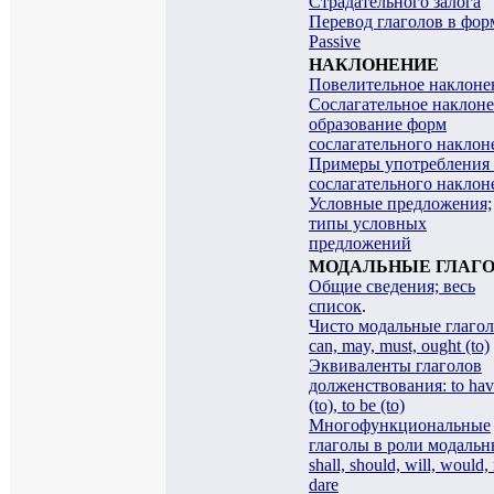
Страдательного залога
Перевод глаголов в фор
Passive
НАКЛОНЕНИЕ
Повелительное наклоне
Сослагательное наклоне
образование форм
сослагательного наклон
Примеры употребления
сослагательного наклон
Условные предложения;
типы условных
предложений
МОДАЛЬНЫЕ ГЛАГ
Общие сведения; весь
список
.
Чисто модальные глагол
can, may, must, ought (to)
Эквиваленты глаголов
долженствования: to hav
(to), to be (to)
Многофункциональные
глаголы в роли модальн
shall, should, will, would,
dare