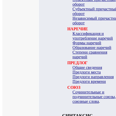
оборот
Субъектный причастны
оборот
Независимый причастн
оборот
НАРЕЧИЕ
Классификация и
употребление наречий
Формы наречий
Образование наречий
Степени сравнения
наречий
ПРЕДЛОГ
Общие сведения
Предлоги места
Предлоги направления
Предлоги времени
СОЮЗ
Сочинительные и
подчинительные союзы,
союзные слова
.
СИНТАКСИС