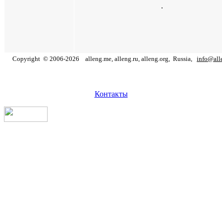
.
Copyright
©
2006
-
2026
alleng.me, alleng.ru, alleng.org,
Russia,
info@all
Контакты