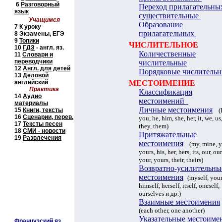
6
Разговорный
Переход прилагательны
язык
существительные
Учащимся
Образование
7
К уроку
прилагательных
8
Экзамены, ЕГЭ
9
Топики
ЧИСЛИТЕЛЬНОЕ
10
ГДЗ
- англ. яз.
Количественные
11
Словари и
переводчики
числительные
12
Англ. для детей
Порядковые числитель
13
Деловой
английский
МЕСТОИМЕНИЕ
Практика
Классификация
14
Аудио
местоимений
материалы
Личные местоимения
15
Книги, тексты
(
16
Сценарии
, перев.
you, he, him, she, her, it, we, us
17
Тексты песен
they, them
)
18
СМИ
- новости
Притяжательные
19
Развлечения
местоимения
(
my, mine, y
yours, his, her, hers, its, our, our
your, yours, their, theirs
)
Возвратно-усилительны
местоимения
(
myself, your
himself, herself, itself, oneself,
ourselves
и др.
)
Взаимные местоимения
(
each other, one another)
Указательные местоиме
Французский яз.