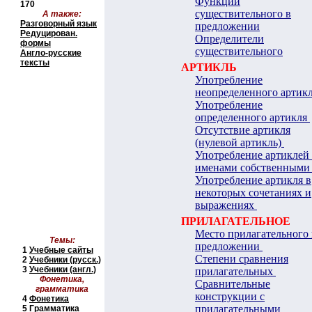
Функции
170
существительного в
А также:
Разговорный язык
предложении
Редуцирован.
Определители
формы
существительного
Англо-русские
тексты
АРТИКЛЬ
Употребление
неопределенного артик
Употребление
определенного артикля
Отсутствие артикля
(нулевой артикль)
Употребление артиклей 
именами собственными
Употребление артикля в
некоторых сочетаниях и
выражениях
ПРИЛАГАТЕЛЬНОЕ
Место прилагательного 
Темы:
предложении
1
Учебные сайты
Степени сравнения
2
Учебники
(русск.)
3
Учебники (англ.)
прилагательных
Фонетика,
Сравнительные
грамматика
конструкции с
4
Фонетика
прилагательными
5
Грамматика