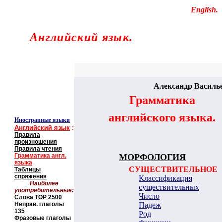
Educational resources of the Internet
-
English
.
Образовательные ресурсы Интернета
-
Английский язык.
Главная страница
(Содержание)
Гостевая
Александр Василь
Грамматика
английского языка.
Иностранные языки
Английский язык
:
Правила
произношения
Правила чтения
Грамматика англ.
МОРФОЛОГИЯ
языка
СУЩЕСТВИТЕЛЬНОЕ
Таблицы
спряжения
Классификация
Наиболее
существительных
употребительные:
Число
Слова
TOP
2500
Неправ. глаголы
Падеж
135
Род
Фразовые глаголы