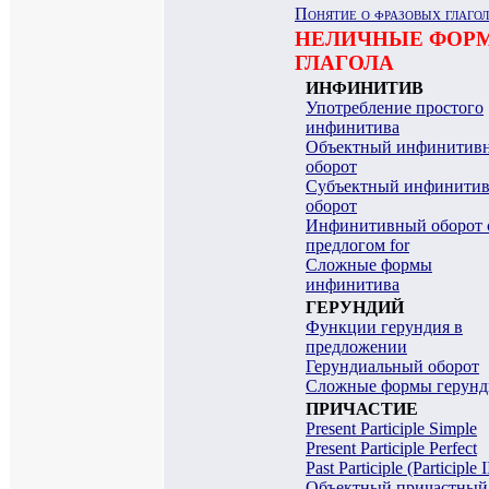
Понятие о фразовых глаго
НЕЛИЧНЫЕ ФОР
ГЛАГОЛА
ИНФИНИТИВ
Употребление простого
инфинитива
Объектный инфинитив
оборот
Субъектный инфинити
оборот
Инфинитивный оборот 
предлогом for
Сложные формы
инфинитива
ГЕРУНДИЙ
Функции герундия в
предложении
Герундиальный оборот
Сложные формы герунд
ПРИЧАСТИЕ
Present Participle Simple
Present Participle Perfect
Past Participle (Participle I
Объектный причастный