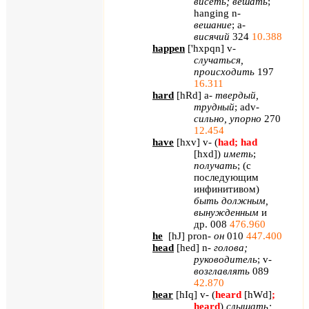
висеть; вешать
;
hanging
n
-
вешание
;
a
-
висячий
324
10.388
happen
[
'
hxpqn
]
v
-
случаться,
происходить
197
16.311
hard
[
hRd
]
a
-
твердый,
трудный
;
adv
-
сильно, упорно
270
12.454
have
[
hxv
]
v
- (
had
;
had
[
hxd
]
)
иметь
;
получать
; (с
последующим
инфинитивом)
быть должным,
вынужденным
и
др. 008
476.960
he
[
hJ
]
pron
-
он
010
447.400
head
[
hed
]
n
-
голова;
руководитель
;
v
-
возглавлять
089
42.870
hear
[
hIq
]
v
- (
heard
[
hWd
]
;
heard
)
слышать;