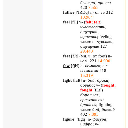
быстро; прочно
420
7.555
father
[
'
fRDq
]
n
-
отец
312
10.984
feel
[
fJl
]
v
- (
felt
;
felt
)
чувствовать;
ощущать,
трогать
;
feeling
также
n
-
чувство,
ощущение
127
29.440
feet
[
fJt
] (мн. ч. от
foot
)
n
-
ноги
221
14.990
few
[
fjH
]
a
-
немного
;
a
~
несколько
218
15.319
fight
[
faIt
]
n
-
бой; драка;
борьба
;
v
- (
fought
;
fought
[
fLt
]
)
бороться,
сражаться;
драться
;
fighting
также
бой; боевой
402
7.893
figure
[
'
fIgq
]
n
-
фигура;
цифра
;
v
-