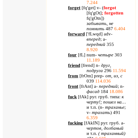
7.244
forget
[
fq
'
get
]
v
- (
forgot
[
fq
'
gOt
]
;
forgotten
fq
'
gOtn
]
)
забывать, не
помнить
487
6.404
forward
[
'
fLwqd
]
adv
-
вперед
;
a
-
передний
355
8.920
four
[
fL
]
num
-
четыре
303
11.189
friend
[
frend
] n-
друг
,
подруга
296
11.594
from
[
frOm
] prep-
от
,
из
,
с
039
114.036
front
[
frAnt
] a-
передний
; n-
фасад
184
18.086
fuck
[
fAk
]
руг. груб. типа:
к
черту!; пошел на…
и т.п. (
n
-
траханье
;
v
-
трахать
)
491
6.359
fucking
[
fAkIN
] руг. груб.
a
-
чертов, долбаный
и т.п.
( траханный)