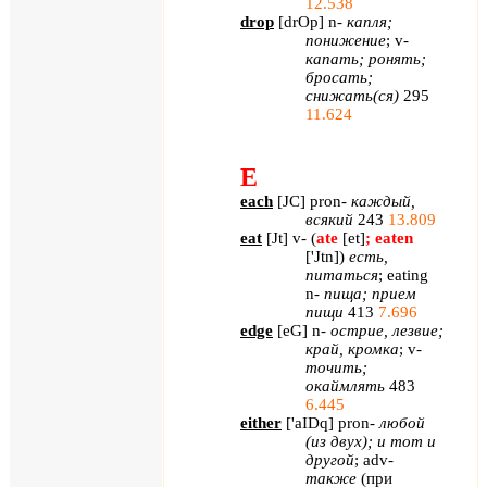
12.538
drop
[
drOp
]
n
-
капля;
понижение
;
v
-
капать; ронять;
бросать;
снижать(ся)
295
11.624
E
each
[
JC
]
pron
-
каждый,
всякий
243
13.809
eat
[
Jt
]
v
- (
ate
[
et
]
;
eaten
['
Jtn
]
)
есть,
питаться
;
eating
n
-
пища; прием
пищи
413
7.696
edge
[
eG
]
n
-
острие, лезвие;
край, кромка
;
v
-
точить;
окаймлять
483
6.445
either
[
'
aIDq
]
pron
-
любой
(из двух); и тот и
другой
;
adv
-
также
(при