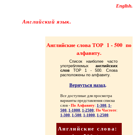
Educational resources of the Internet
-
English
.
Образовательные ресурсы Интернета
-
Английский язык.
Главная страница
(Содержание)
Английские слова ТОР 1 - 500
по
алфавиту
.
Список наиболее часто
употребляемых
английских
слов
TOP
1 - 500. Слова
расположены по алфавиту.
Вернуться назад
.
Все доступные для просмотра
варианты представления списка
слов -
По Алфавиту
:
1-300
,
1-
500
,
1-1000
,
1-2500
;
По Частоте
:
1-300
,
1-500
,
1-1000
,
1-2500
.
Английские слова: