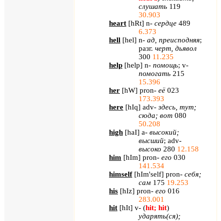
слушать
119
30.903
heart
[
hRt
]
n
-
сердце
489
6.373
hell
[
hel
]
n
-
ад, преисподняя
;
разг.
черт, дьявол
300
11.235
help
[
help
]
n
-
помощь
;
v
-
помогать
215
15.396
her
[
hW
]
pron
-
её
023
173.393
here
[
hIq
]
adv
-
здесь, тут;
сюда; вот
080
50.208
high
[
haI
]
a
-
высокий;
высший
;
adv
-
высоко
280
12.158
him
[
hIm
] pron-
его
030
141.534
himself
[
hIm'self
] pron-
себя
;
сам
175
19.253
his
[
hIz
] pron-
его
016
283.001
hit
[
hIt
] v- (
hit; hit
)
ударять
(
ся
);