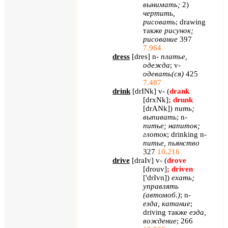
вынимать;
2)
чертить,
рисовать
;
drawing
также
рисунок;
рисование
397
7.964
dress
[
dres
]
n
-
платье,
одежда
;
v
-
одевать(ся)
425
7.487
drink
[
drINk
]
v
- (
drank
[
drxNk
]
;
drunk
[
drANk
]
)
пить;
выпивать
;
n
-
питье; напиток;
глоток
;
drinking
n
-
питье, пьянство
327
10.216
drive
[
draIv
]
v
- (
drove
[
drouv
]
;
driven
[
'
drIvn
])
ехать;
управлять
(автомоб.)
;
n
-
езда, катание
;
driving
также
езда,
вождение
; 266