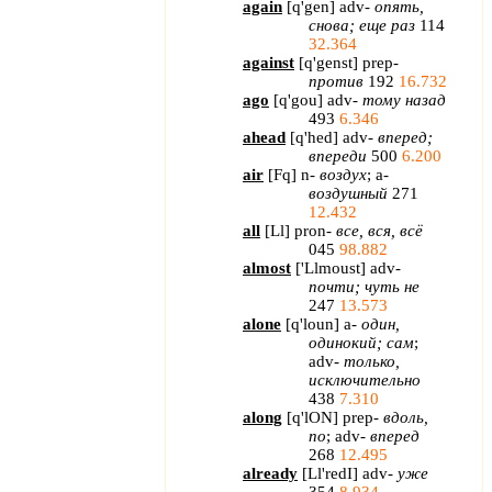
again
[
q
'
gen
]
adv
-
опять,
снова; еще раз
114
32.364
against
[
q'genst
] prep-
против
192
16.732
ago
[
q'gou
] adv-
тому
назад
493
6.346
ahead
[
q
'
hed
]
adv
-
вперед;
впереди
500
6.200
air
[
Fq
]
n
-
воздух
;
a
-
воздушный
271
12.432
all
[
Ll
]
pron
-
все, вся, всё
045
98.882
almost
[
'
Llmoust
]
adv
-
почти; чуть не
247
13.573
alone
[
q
'
loun
]
a
-
один,
одинокий; сам
;
adv
-
только,
исключительно
438
7.310
along
[
q
'
lON
]
prep
-
вдоль,
по
;
adv
-
вперед
268
12.495
already
[
Ll'redI
] adv-
уже