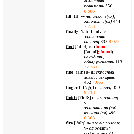
вычислять;
понимать
356
8.886
fill
[
fIl
]
v
-
наполнять(ся);
заполнять(ся)
444
7.233
finally
[
'
faInlI
]
adv
-
в
заключение;
наконец
395
8.072
find
[
faInd
]
v
- (
found
[
faund
]
;
found
)
находить,
обнаруживать
113
32.380
fine
[
faIn
]
a
-
прекрасный;
ясный; изящный
452
7.065
finger
[
'
fINgq
]
n
-
палец
350
9.218
finish
[
'
fInIS
]
n
-
окончание
;
v
-
заканчивать(ся),
кончать(ся)
490
6.363
fire
[
'
faIq
]
n
-
огонь; пожар
;
v
-
стрелять;
поджигать
233