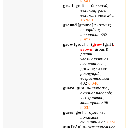
9.881
great
[
greIt
]
a
-
большой,
великий;
разг.
великолепный
241
13.989
ground
[
graund
]
n
-
земля;
площадка;
основание
353
8.977
grow
[
grou
]
v
- (
grew
[
grH
]
;
grown
[
groun
]
)
расти;
увеличиваться;
становиться
;
growing
также
растущий;
возрастающий
492
6.348
guard
[
gRd
]
n
-
стража,
охрана; часовой
;
v
-
охранять;
защищать
396
8.035
guess
[
ges
]
v
-
думать,
полагать,
считать
427
7.456
gun
[
gAn
]
n
-
огнестрельное