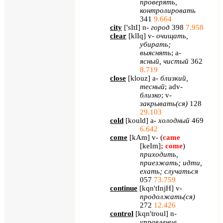
проверять,
контролировать
341
9.664
city
[
'
sItI
]
n
-
город
398
7.958
clear
[
klIq
]
v
-
очищать,
убирать;
выяснять
;
a
-
ясный, чистый
362
8.719
close
[
klouz
]
a
-
близкий,
тесный
;
adv
-
близко
;
v
-
закрывать(ся)
128
29.103
cold
[
kould
]
a
-
холодный
469
6.642
come
[
kAm
]
v
- (
came
[
keIm
]
;
come
)
приходить,
приезжать; идти,
ехать; случаться
057
73.759
continue
[
kqn
'
tInjH
]
v
-
продолжать(ся)
272
12.426
control
[
kqn
'
troul
]
n
-
управление,