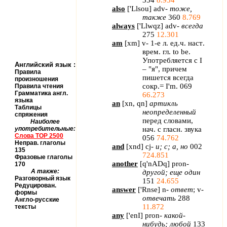
354
8.934
also
[
'Llsou
] adv-
тоже
,
также
360
8.769
always
[
'Llwqz
] adv-
всегда
275
12.301
am
[
xm
] v- 1-
е
л
.
ед
.
ч
.
наст
.
врем
.
гл
. to be.
Употребляется с
I
Английский язык
:
– "я", причем
Правила
пишется всегда
произношения
сокр.=
I
'
m
. 069
Правила чтения
Грамматика англ.
66.273
языка
an
[
xn
,
qn
]
артикль
Таблицы
неопределенный
спряжения
перед словами,
Наиболее
употребительные:
нач. с гласн. звука
Слова
TOP
2500
056
74.762
Неправ. глаголы
and
[
xnd
]
cj
-
и; с; а, но
002
135
724.851
Фразовые глаголы
another
[
q
'
nADq
]
pron
-
170
А также:
другой; еще один
Разговорный язык
151
24.655
Редуцирован.
answer
[
'
Rnse
]
n
-
ответ
;
v
-
формы
отвечать
288
Англо-русские
11.872
тексты
any
[
'
enI
]
pron
-
какой-
нибудь; любой
133