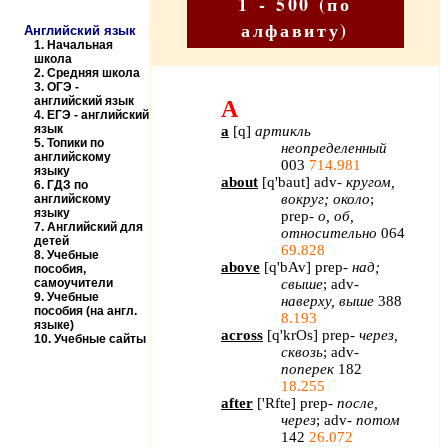
1 - 500 (по
алфавиту)
Английский язык
1.
Начальная
школа
2.
Средняя школа
3.
ОГЭ -
английский язык
A
4.
ЕГЭ - английский
язык
a
[
q
]
артикль
5.
Топики по
неопределенный
английскому
003
714.981
языку
about
[
q
'
baut
]
adv
-
кругом,
6.
ГДЗ по
вокруг; около
;
английскому
языку
prep
-
о, об,
7.
Английский для
относительно
064
детей
69.828
8.
Учебные
above
[
q
'
bAv
]
prep
-
над;
пособия,
самоучители
свыше
;
adv
-
9.
Учебные
наверху, выше
388
пособия (на англ.
8.193
языке)
across
[
q
'
krOs
]
prep
-
через,
10.
Учебные сайты
сквозь
;
adv
-
поперек
182
18.255
after
[
'
Rfte
]
prep
-
после,
через
;
adv
-
потом
142
26.072