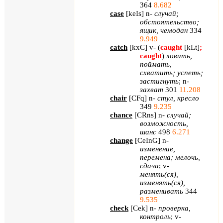
364
8.682
case
[
keIs
]
n
-
случай;
обстоятельство;
ящик, чемодан
334
9.949
catch
[
kxC
]
v
- (
caught
[
kLt
]
;
caught
)
ловить,
поймать,
схватить; успеть;
застигнуть
;
n
-
захват
301
11.208
chair
[
CFq
]
n
-
стул, кресло
349
9.235
chance
[
CRns
]
n
-
случай;
возможность,
шанс
498
6.271
change
[
CeInG
]
n
-
изменение,
перемена; мелочь,
сдача
;
v
-
менять(ся),
изменять(ся),
разменивать
344
9.535
check
[
Cek
]
n
-
проверка,
контроль
;
v
-