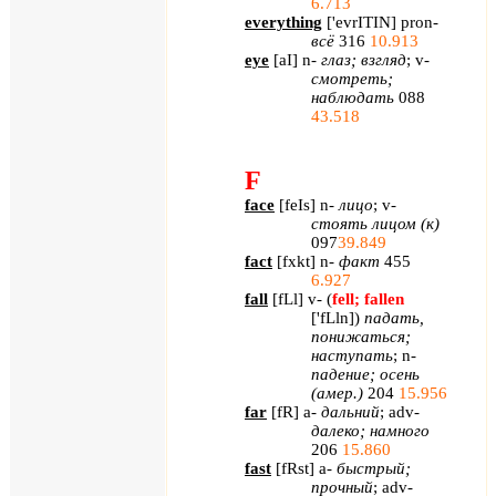
6.713
everything
[
'evrITIN
] pron-
всё
316
10.913
eye
[
aI
] n-
глаз
;
взгляд
; v-
смотреть
;
наблюдать
088
43.518
F
face
[
feIs
]
n
-
лицо
;
v
-
стоять лицом (к)
097
39.849
fact
[
fxkt
]
n
-
факт
455
6.927
fall
[
fLl
]
v
- (
fell
;
fallen
['
fLln
]
)
падать,
понижаться;
наступать
;
n
-
падение; осень
(амер.)
204
15.956
far
[
fR
]
a
-
дальний
;
adv
-
далеко; намного
206
15.860
fast
[
fRst
]
a
-
быстрый;
прочный
;
adv
-