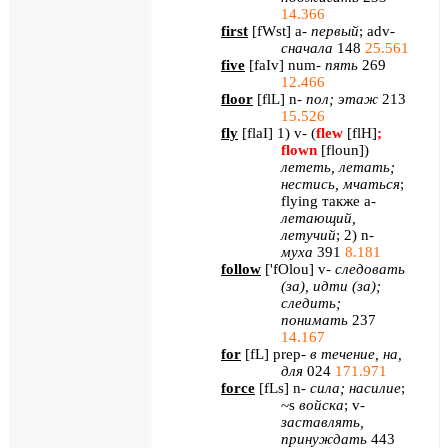
14.366
first
[
fWst
]
a
-
первый
;
adv
-
сначала
148
25.561
five
[
faIv
] num-
пять
269
12.466
floor
[
flL
] n-
пол
;
этаж
213
15.526
fly
[
flaI
] 1) v- (
flew
[flH]
;
flown
[floun]
)
лететь
,
летать
;
нестись
,
мчаться
;
flying
также
a-
летающий
,
летучий
; 2) n-
муха
391
8.181
follow
[
'
fOlou
]
v
-
следовать
(за), идти (за);
следить;
понимать
237
14.167
for
[
fL
]
prep
-
в течение, на,
для
024
171.971
force
[
fLs
]
n
-
сила; насилие
;
~
s
войска
;
v
-
заставлять,
принуждать
443