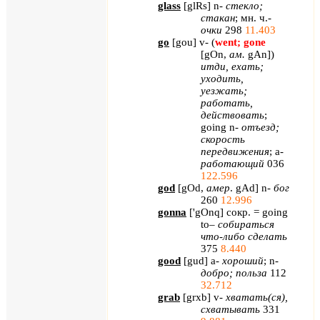
glass
[
glRs
]
n
-
стекло;
стакан
; мн. ч.-
очки
298
11.403
go
[
gou
]
v
- (
went
;
gone
[
gOn
,
ам.
gAn
])
итди, ехать;
уходить,
уезжать;
работать,
действовать
;
going
n
-
отъезд;
скорость
передвижения
;
a
-
работающий
036
122.596
god
[
gOd,
амер
.
gAd
] n-
бог
260
12.996
gonna
[
'
gOnq
] сокр. =
going
to
–
собираться
что-либо сделать
375
8.440
good
[
gud
]
a
-
хороший
;
n
-
добро; польза
112
32.712
grab
[
grxb
]
v
-
хватать(ся),
схватывать
331