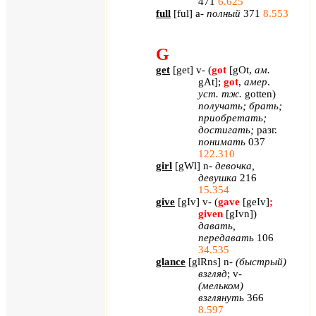
471
6.625
full
[
ful
]
a
-
полный
371
8.553
G
get
[
get
]
v
- (
got
[
gOt
,
ам.
gAt
];
got
,
амер
.
уст. тж.
gotten
)
получать; брать;
приобретать;
достигать;
разг.
понимать
037
122.310
girl
[
gWl
]
n
-
девочка,
девушка
216
15.354
give
[
gIv
]
v
- (
gave
[
geIv
]
;
given
[
gIvn
]
)
давать,
передавать
106
34.535
glance
[
glRns
]
n
-
(быстрый)
взгляд
;
v
-
(мельком)
взглянуть
366
8.597