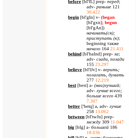
before
[
bI'fL
] prep-
перед
;
adv-
раньше
121
30.422
begin
[
bI'gIn
] v- (
began
[bI'gxn]
; begun
[bI'gAn]
)
начинать
(
ся
);
приступать
(
к
)
;
beginning
также
начало
164
21.411
behind
[
bI'haInd
] prep-
за
;
adv-
сзади
,
позади
155
23.297
believe
[
bI
'
lJv
]
v
-
верить;
полагать, думать
277
12.219
best
[
best
]
a
-
(наи)лучший
;
adv
-
лучше всего;
больше всего
439
7.307
better
[
'betq
] a, adv-
лучше
258
13.062
between
[
bI'twJn
] prep-
между
309
11.047
big
[
bIg
] a-
большой
186
18.036
bill
[
bIl
] n-
счет
;
банкнота