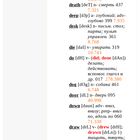
death
[
deT
] n-
смерть
437
7.321
deep
[
dJp
] a-
глубокий
; adv-
глубоко
399
7.935
desk
[
desk
]
n
-
письм. стол;
парта; пульт
управлен.
361
8.768
die
[
daI
]
v
-
умирать
319
10.743
do
[
dH
]
v
- (
did
;
done
[
dAn
]
)
делать;
действовать
;
вспомог. глагол и
др. 017
278.380
dog
[
dOg
] n-
собака
461
6.748
door
[
dL
] n-
дверь
095
40.998
down
[
daun
]
adv
-
вниз,
внизу
;
prep
-
вниз
по, вдоль по
060
71.338
draw
[
drL
]
v
- (
drew
[
drH
]
;
drawn
[
drLn
]
) 1)
тащить, тянуть;