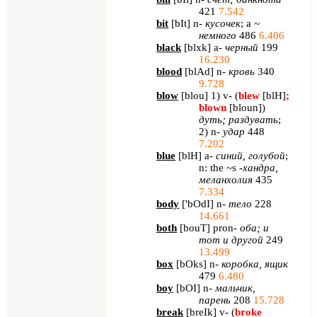
421
7.542
bit
[
bIt
] n-
кусочек
; a ~
немного
486
6.406
black
[
blxk
] a-
черный
199
16.230
blood
[
blAd
] n-
кровь
340
9.728
blow
[
blou
] 1) v- (
blew
[blH]
;
blown
[bloun]
)
дуть
;
раздувать
;
2) n-
удар
448
7.202
blue
[
blH
] a-
синий
,
голубой
;
n: the ~s -
хандра
,
меланхолия
435
7.334
body
[
'
bOdI
]
n
-
тело
228
14.661
both
[
bouT
]
pron
-
оба; и
тот и другой
249
13.499
box
[
bOks
]
n
-
коробка, ящик
479
6.480
boy
[
bOI
]
n
-
мальчик,
парень
208
15.728
break
[
breIk
]
v
- (
broke