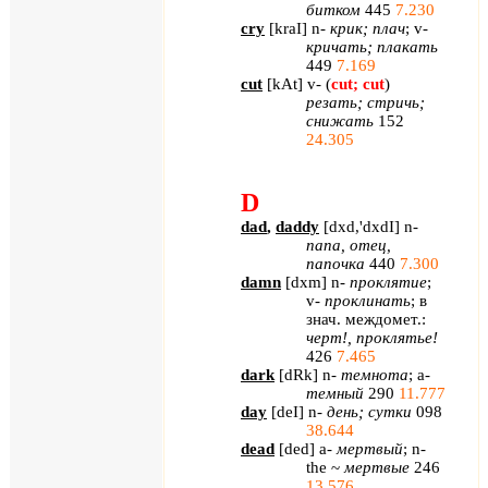
битком
445
7.230
cry
[
kraI
]
n
-
крик; плач
;
v
-
кричать; плакать
449
7.169
cut
[
kAt
]
v
- (
cut
;
cut
)
резать; стричь;
снижать
152
24.305
D
dad
,
daddy
[
dxd
,'
dxdI
]
n
-
папа, отец,
папочка
440
7.300
damn
[
dxm
]
n
-
проклятие
;
v
-
проклинать
; в
знач. междомет.:
черт!, проклятье!
426
7.465
dark
[
dRk
]
n
-
темнота
;
a
-
темный
290
11.777
day
[
deI
]
n
-
день; сутки
098
38.644
dead
[
ded
] a-
мертвый
; n-
the ~
мертвые
246
13.576