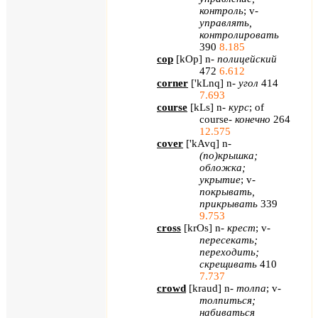
контроль
;
v
-
управлять,
контролировать
390
8.185
cop
[
kOp
]
n
-
полицейский
472
6.612
corner
[
'
kLnq
]
n
-
угол
414
7.693
course
[
kLs
] n-
курс
; of
course-
конечно
264
12.575
cover
[
'
kAvq
]
n
-
(по)крышка;
обложка;
укрытие
;
v
-
покрывать,
прикрывать
339
9.753
cross
[
krOs
]
n
-
крест
;
v
-
пересекать;
переходить;
скрещивать
410
7.737
crowd
[
kraud
]
n
-
толпа
;
v
-
толпиться;
набиваться