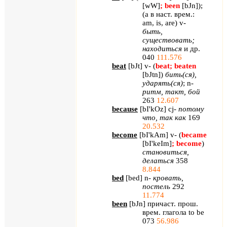
[
wW
]
;
been
[
bJn
]
);
(а в наст. врем.:
am
,
is
,
are
)
v
-
быть,
существовать;
находиться
и др.
040
111.576
beat
[
bJt
]
v
- (
beat
;
beaten
[
bJtn
]
)
бить(ся),
ударять(ся)
;
n
-
ритм, такт, бой
263
12.607
because
[
bI
'
kOz
]
cj
-
потому
что, так как
169
20.532
become
[
bI'kAm
] v- (
became
[bI'keIm]
; become
)
становиться
,
делаться
358
8.844
bed
[
bed
]
n
-
кровать,
постель
292
11.774
been
[
bJn
] причаст. прош.
врем. глагола
to
be
073
56.986