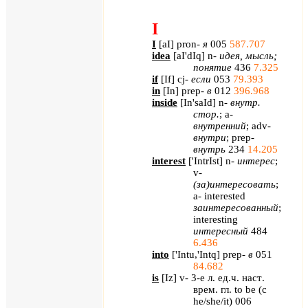
I
I
[
aI
]
pron
-
я
005
587.707
idea
[
aI
'
dIq
]
n
-
идея, мысль;
понятие
436
7.325
if
[
If
] cj-
если
053
79.393
in
[
In
] prep-
в
012
396.968
inside
[
In'saId
] n-
внутр
.
стор
.
; a-
внутренний
; adv-
внутри
; prep-
внутрь
234
14.205
interest
[
'
IntrIst
]
n
-
интерес
;
v
-
(за)интересовать
;
a
-
interested
заинтересованный
;
interesting
интересный
484
6.436
into
[
'Intu,'Intq
] prep-
в
051
84.682
is
[
Iz
] v- 3-
е
л
.
ед
.
ч
.
наст
.
врем
.
гл
. to be (
с
he/she/it) 006