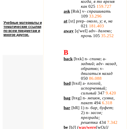
когда, в то время
как
025
159.727
ask
[
Rsk
]
v
-
спрашивать
109
33.296
at
[
xt
]
prep
-
около, у; в, на
Учебные материалы и
021
181.403
тематические ссылки
away
[
q
'
weI
]
adv
-
далеко;
по всем предметам и
многое другое.
прочь
105
35.252
B
back
[
bxk
]
n
-
спина
;
a
-
задний
;
adv
-
назад,
обратно
;
v
-
двигаться назад
050
86.088
bad
[
bxd
]
a
-
плохой,
испорченный;
сильный
347
9.420
bag
[
bxg
]
n
-
мешок, сумка,
пакет
494
6.318
bar
[
bR
] 1)
n
-
бар, буфет
;
2)
n
-
засов;
преграда;
решетка
434
7.342
be
[
bJ
] (
was
/
were
[
wOz
]
/