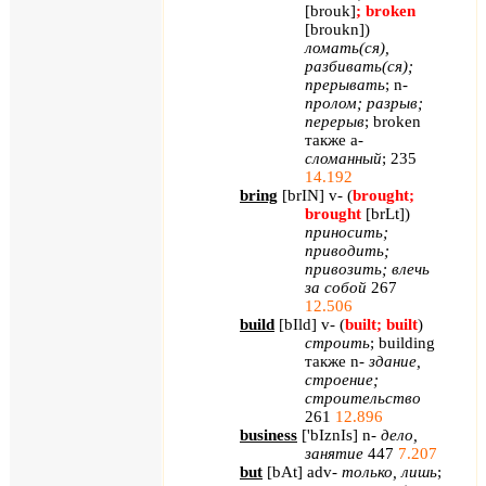
[
brouk
]
;
broken
[
broukn
]
)
ломать(ся),
разбивать(ся);
прерывать
;
n
-
пролом; разрыв;
перерыв
;
broken
также
a
-
сломанный
; 235
14.192
bring
[
brIN
]
v
- (
brought
;
brought
[
brLt
]
)
приносить;
приводить;
привозить; влечь
за собой
267
12.506
build
[
bIld
]
v
- (
built
;
built
)
строить
;
building
также
n
-
здание,
строение;
строительство
261
12.896
business
[
'
bIznIs
]
n
-
дело,
занятие
447
7.207
but
[
bAt
]
adv
-
только, лишь
;