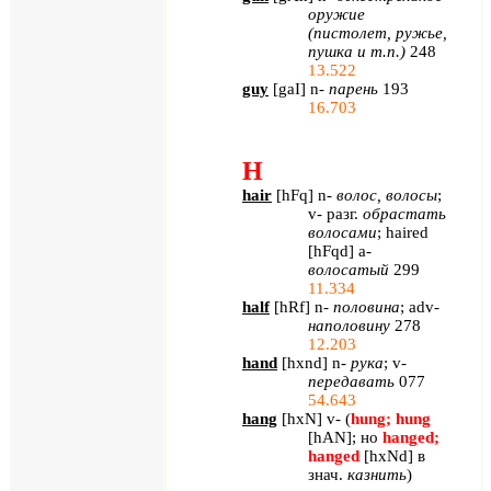
оружие
(пистолет, ружье,
пушка и т.п.)
248
13.522
guy
[
gaI
]
n
-
парень
193
16.703
H
hair
[
hFq
]
n
-
волос, волосы
;
v
- разг.
обрастать
волосами
;
haired
[
hFqd
]
a
-
волосатый
299
11.334
half
[
hRf
]
n
-
половина
;
adv
-
наполовину
278
12.203
hand
[
hxnd
]
n
-
рука
;
v
-
передавать
077
54.643
hang
[
hxN
]
v
- (
hung
;
hung
[
hAN
]
; но
hanged
;
hanged
[
hxNd
]
в
знач.
казнить
)