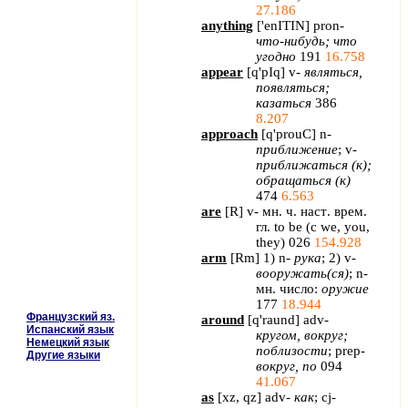
27.186
anything
[
'
enITIN
]
pron
-
что-нибудь; что
угодно
191
16.758
appear
[
q
'
pIq
]
v
-
являться,
появляться;
казаться
386
8.207
approach
[
q
'
prouC
]
n
-
приближение
;
v
-
приближаться (к);
обращаться (к)
474
6.563
are
[
R
] v-
мн
.
ч
.
наст
.
врем
.
гл
. to be (
с
we, you,
they) 026
154.928
arm
[
Rm
] 1)
n
-
рука
; 2)
v
-
вооружать(ся)
;
n
-
мн. число:
оружие
177
18.944
Французский яз.
around
[
q
'
raund
]
adv
-
Испанский язык
кругом, вокруг;
Немецкий язык
поблизости
;
prep
-
Другие языки
вокруг, по
094
41.067
as
[
xz
,
qz
]
adv
-
как
;
cj
-