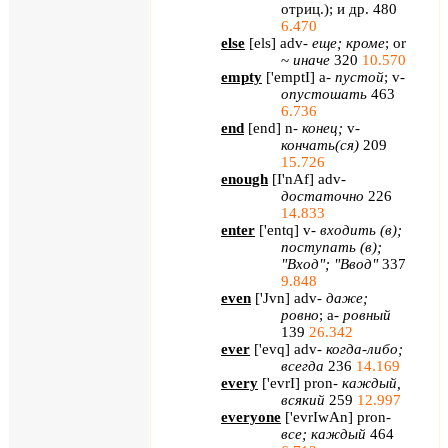
отриц.); и др. 480
6.470
else
[
els
] adv-
еще
;
кроме
; or
~
иначе
320
10.570
empty
[
'
emptI
]
a
-
пустой
;
v
-
опустошать
463
6.736
end
[
end
]
n
-
конец;
v
-
кончать(ся)
209
15.726
enough
[
I
'
nAf
]
adv
-
достаточно
226
14.833
enter
[
'
entq
]
v
-
входить (в);
поступать (в);
"Вход"; "Ввод"
337
9.848
even
[
'
Jvn
]
adv
-
даже;
ровно
;
a
-
ровный
139
26.342
ever
[
'
evq
]
adv
-
когда-либо;
всегда
236
14.169
every
[
'
evrI
]
pron
-
каждый,
всякий
259
12.997
everyone
[
'evrIwAn
] pron-
все
;
каждый
464