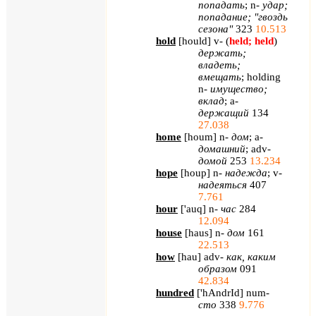
попадать
; n-
удар
;
попадание
; "
гвоздь
сезона
"
323
10.513
hold
[
hould
] v- (
held; held
)
держать
;
владеть
;
вмещать
; holding
n-
имущество
;
вклад
; a-
держащий
134
27.038
home
[
houm
]
n
-
дом
;
a
-
домашний
;
adv
-
домой
253
13.234
hope
[
houp
]
n
-
надежда
;
v
-
надеяться
407
7.761
hour
[
'auq
] n-
час
284
12.094
house
[
haus
] n-
дом
161
22.513
how
[
hau
]
adv
-
как, каким
образом
091
42.834
hundred
[
'hAndrId
] num-
сто
338
9.776